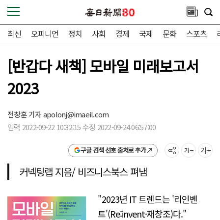
최신
오피니언
정치
사회
경제
국제
문화
스포츠
[반갑다 새책] 모바일 미래보고서
2023
전창훈 기자
apolonj@imaeil.com
입력 2022-09-22 10:32:15 수정 2022-09-24 06:57:00
구글 검색 선호 출처로 추가
커넥팅랩 지음/ 비즈니스북스 펴냄
"2023년 IT 트렌드는 '리인벤
트'(Re:invent·재창조)다."