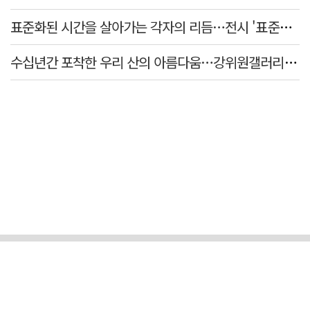
표준화된 시간을 살아가는 각자의 리듬…전시 '표준시차'
수십년간 포착한 우리 산의 아름다움…강위원갤러리 '팔공·지리展' 개최