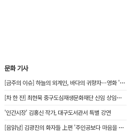
문화 기사
[금주의 이슈] 하늘의 외계인, 바다의 귀향자…영화 '호프'와 '오디세이'
[차 한 잔] 최현묵 중구도심재생문화재단 신임 상임이사 "서문시장·경상감영 등 지역 자원 활용…문화의 일상화"
'인간시장' 김홍신 작가, 대구도서관서 특별 강연
[음읽남] 김광진의 화자들 上편 '주인공보다 마음을 쓴 사람'