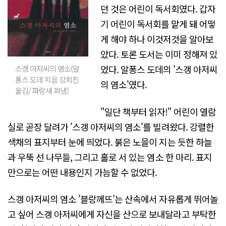
던 것은 어린이 독서회였다. 갑자
기 어린이 독서회를 맡게 돼 어떻
게 해야 하나 이것저것을 알아보
았다. 토론 도서는 이미 정해져 있
었다. 알퐁스 도데의 '스갱 아저씨
스갱 아저씨의 염소(알
퐁스 도데 지음 강희진
의 염소'였다.
옮김/ 파랑새 펴냄)
"일단 책부터 읽자!" 어린이 열람
실로 곧장 달려가 '스갱 아저씨의 염소'를 빌려왔다. 강렬한
색채의 표지부터 눈에 띄었다. 붉은 노을이 지는 듯한 하늘
과 우뚝 선 나무들, 그리고 홀로 서 있는 염소 한 마리. 표지
만으로는 어떤 내용인지 가늠할 수 없었다.
스갱 아저씨의 염소 '블랑께뜨'는 산속에서 자유롭게 뛰어놀
고 싶어 스갱 아저씨에게 자신을 산으로 보내달라고 부탁한