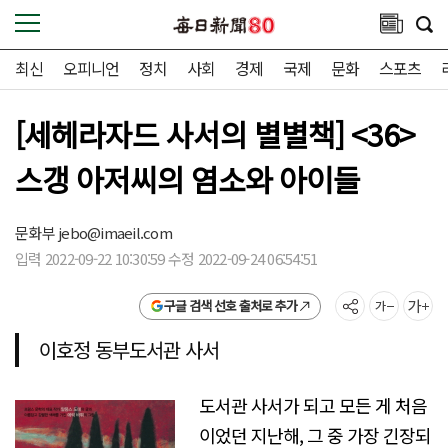
최신
오피니언
정치
사회
경제
국제
문화
스포츠
[세헤라자드 사서의 별별책] <36>
스갱 아저씨의 염소와 아이들
문화부
jebo@imaeil.com
입력 2022-09-22 10:30:59 수정 2022-09-24 06:54:51
구글 검색 선호 출처로 추가
이호정 동부도서관 사서
도서관 사서가 되고 모든 게 처음
이었던 지난해, 그 중 가장 긴장되