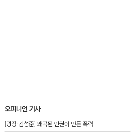
오피니언 기사
[광장-김성준] 왜곡된 인권이 만든 폭력