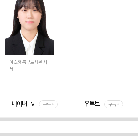
이호정 동부도서관 사
서
네이버TV
유튜브
구독 +
구독 +