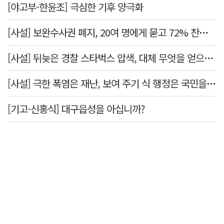
[야고부-한윤조] 극심한 기후 양극화
[사설] 보완수사권 폐지, 20여 명에게 묻고 72% 찬성했다고 밀어붙였다니
[사설] 뒤늦은 경찰 스타벅스 압색, 대체 무엇을 얻으려는 것인가
[사설] 극한 폭염은 재난, 보여 주기 식 행정은 국민을 지키지 못한다
[기고-신홍식] 대구읍성을 아십니까?