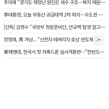
추미애 "경기도 재정난 원인은 세수 구조…복지 때문 아냐"
李대통령, 오늘 부동산 공급대책 2차 회의…수도권 공급안 논의
[단독] 김영수 "국방부 청문준비단, 안규백 탈영 알고있었다"
정청래, 靑 겨냥... "신천지·레버리지·호남 반도체 겁박 사과하라"
美해병대, 한국서 첫 자폭드론 실사격훈련…"한반도 지형 학습"
합참 "北, 원산 일대서 단거리 탄도미사일 발사"…42일 만