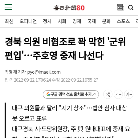
최신
오피니언
정치
사회
경제
국제
문화
스포츠
경북 의원 비협조로 꽉 막힌 '군위
편입'…주호영 중재 나선다
박영채 기자
pyc@imaeil.com
입력 2022-09-22 17:06:24 수정 2022-09-22 19:55:27
구글 검색 선호 출처로 추가
대구 의원들과 달리 "시기 상조"…법안 심사 대상
못 오르고 표류
대구경북 시·도당위원장, 주 與 원내대표에 중재 요