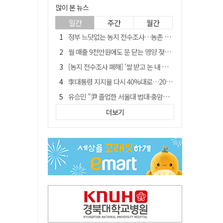
많이 본 뉴스
일간
주간
월간
정부 느닷없는 농지 전수조사…농촌 들쑤시는 '경자유전'의 칼날
월 매출 9천만원에도 문 닫는 영양 젖소농장… "일할 사람이 없어"
[농지 전수조사 폐해] '쌀 받고 논 내 준' 도지농 이제 어쩌나?
李대통령 지지율 다시 40%대로…20대는 18.8%p 급락
유승민 "尹 졸업한 서울대 법대·충암고도 없애야"…李 육사 통합 직격
[농지 전수조사 폐해] 농지값도 흔들리나…"도지 막히면 헐값 매물 나올 수도"
더보기
지역활성화 펀드 9호…포항 AI 데이터센터에 6천억 투입
국민 51.9% "李 대통령 재판 재개 필요하다"
경북 영천시, 9월부터 11월까지 반값 여행 혜택 제공
아쉬운 태클