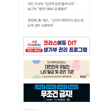
국민 75.6% "안규백 장관 물러나야"…
84.7% "병적기록부 공개해야"
정청래, 靑 겨냥... "신천지·레버리지·호남 반
도체 겁박 사과하라"