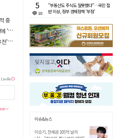
"부동산도 주식도 잘못했다"…국민 절
반 이상, 정부 경제정책 '부정'
10
적 중
접대'
 칼날
이슈&뉴스
이승기, 전세금 105억 날리