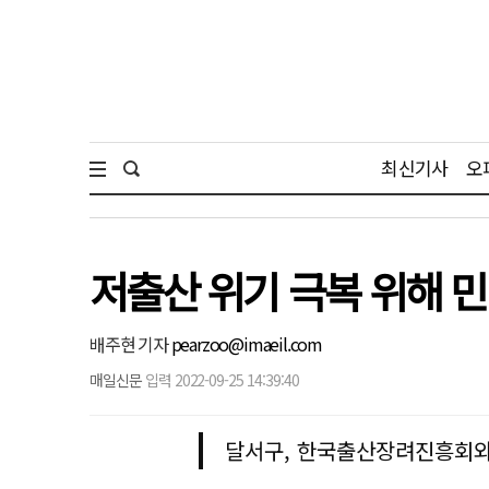
최신기사
오
저출산 위기 극복 위해 민
배주현 기자
pearzoo@imaeil.com
매일신문
입력 2022-09-25 14:39:40
달서구, 한국출산장려진흥회와