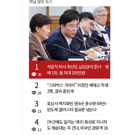
댓글 많은 뉴스
자발적 퇴사 청년도 실업급여 준다…생
애 1회, 월 최대 100만원
26
"스타벅스 가야지" 외쳤던 배재고 학생
2명, 결국 중징계
16
호남서 백지화된 댐 6곳 용수량 69만t…
반도체 클러스터 필요량 넘는다
13
[부산에도 밀리는 대구] 동성로 지나쳐
도 해운대는 꼭 간다, 외국인 관광객 16
12
배 차이