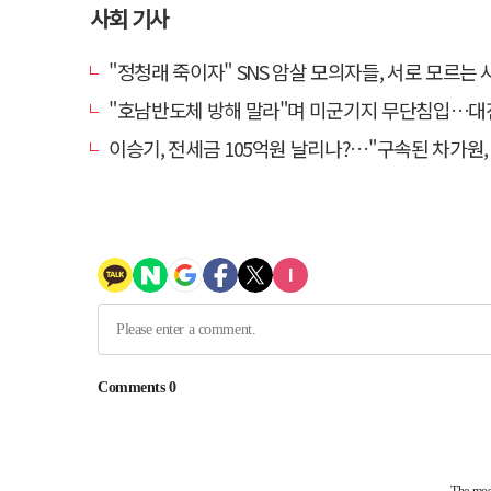
사회 기사
"정청래 죽이자" SNS 암살 모의자들, 서로 모르는 사이였다
"호남반도체 방해 말라"며 미군기지 무단침입…대진연 회원 3명 
이승기, 전세금 105억원 날리나?…"구속된 차가원, 형사 범죄