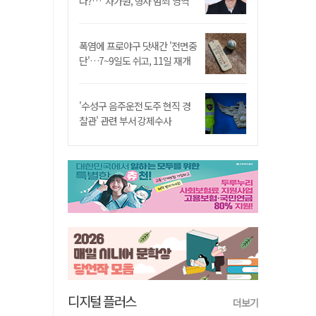
나?…"차가원, 형사 범죄 영역"
폭염에 프로야구 닷새간 '전면중
단'…7~9일도 쉬고, 11일 재개
'수성구 음주운전 도주 현직 경
찰관' 관련 부서 강제수사
디지털 플러스
더보기