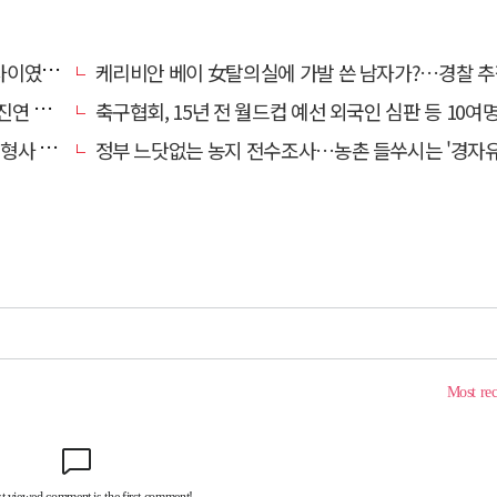
…檢송치
케리비안 베이 女탈의실에 가발 쓴 남자가?…경찰 추
'구속'
축구협회, 15년 전 월드컵 예선 외국인 심판 등 10여명에 '성 
 영역"
정부 느닷없는 농지 전수조사…농촌 들쑤시는 '경자유전'의