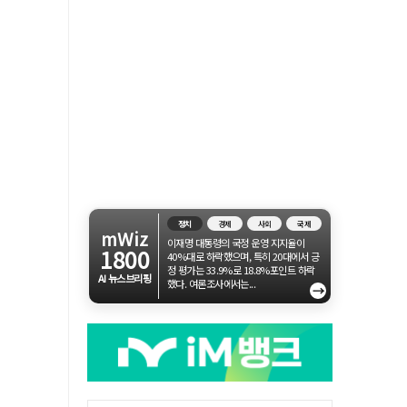
정치
경제
사회
국제
mWiz
이재명 대통령의 국정 운영 지지율이
1800
40%대로 하락했으며, 특히 20대에서 긍
정 평가는 33.9%로 18.8%포인트 하락
AI 뉴스브리핑
했다. 여론조사에서는...
→