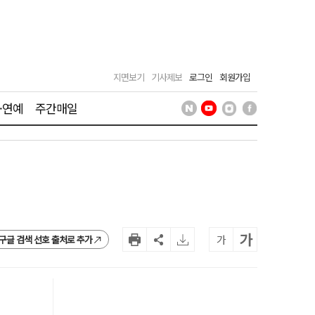
지면보기
기사제보
로그인
회원가입
·연예
주간매일
가
가
구글 검색 선호 출처로 추가