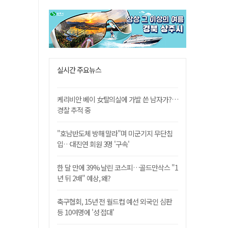
실시간 주요뉴스
케리비안 베이 女탈의실에 가발 쓴 남자가?…
경찰 추적 중
"호남반도체 방해 말라"며 미군기지 무단침
입…대진연 회원 3명 '구속'
한 달 만에 39% 날린 코스피…골드만삭스 "1
년 뒤 2배" 예상, 왜?
축구협회, 15년 전 월드컵 예선 외국인 심판
등 10여명에 '성 접대'