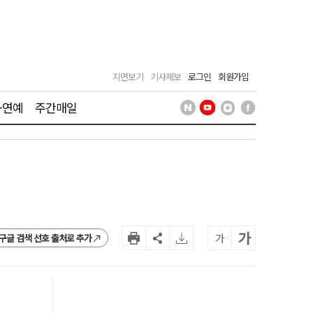
지면보기
기사제보
로그인
회원가입
·연예
주간매일
가
가
구글 검색 선호 출처로 추가