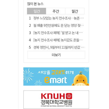
많이 본 뉴스
일간
주간
월간
정부 느닷없는 농지 전수조사…농촌 들쑤시는 '경자유전'의 칼날
월 매출 9천만원에도 문 닫는 영양 젖소농장… "일할 사람이 없어"
[농지 전수조사 폐해] '쌀 받고 논 내 준' 도지농 이제 어쩌나?
[농지 전수조사 폐해] 농지값도 흔들리나…"도지 막히면 헐값 매물 나올 수도"
경북 영천시, 9월부터 11월까지 반값 여행 혜택 제공
'솔리다임 IPO 추진설' SK하이닉스, 주가 9% 급락
더보기
국민 51.9% "李 대통령 재판 재개 필요하다"
[농지 전수조사 폐해] 실경작농·청년농 부담도 커진다
아쉬운 태클
김주수 전 의성군수 공덕비 결국 철거… 문화재법 위반 원상복구