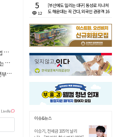
[부산에도 밀리는 대구] 동성로 지나쳐
도 해운대는 꼭 간다, 외국인 관광객 16
12
배 차이
궤도
릴까
9만t
이슈&뉴스
이승기, 전세금 105억 날리