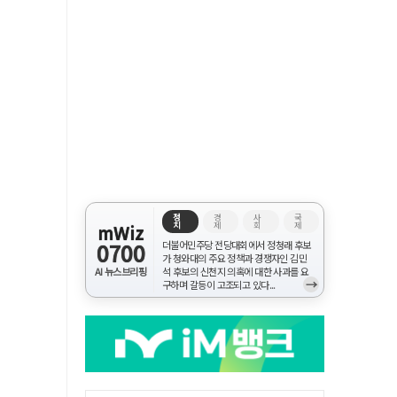
정
경
사
국
치
제
회
제
mWiz
0700
더불어민주당 전당대회에서 정청래 후보
가 청와대의 주요 정책과 경쟁자인 김민
AI 뉴스브리핑
석 후보의 신천지 의혹에 대한 사과를 요
→
구하며 갈등이 고조되고 있다...