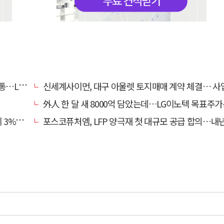
사업 지원
신세계사이먼, 대구 아울렛 토지매매 계약 체결… 사업 본
外人 한 달 새 8000억 담았는데…LG이노텍 목표주가는 왜 엇갈
대 강세
포스코퓨처엠, LFP 양극재 첫 대규모 공급 합의…내년부터 6년간 1