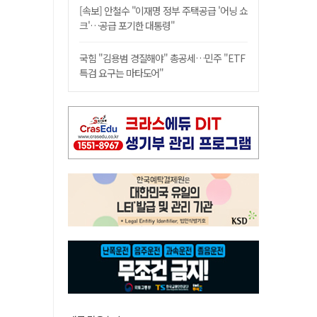
[속보] 안철수 "이재명 정부 주택공급 '어닝 쇼
크'…공급 포기한 대통령"
국힘 "김용범 경질해야" 총공세…민주 "ETF
특검 요구는 마타도어"