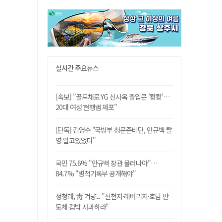
실시간 주요뉴스
[속보] "골프채로 YG 신사옥 출입문 '쾅쾅'…
20대 여성 현행범 체포"
[단독] 김영수 "국방부 청문준비단, 안규백 탈
영 알고있었다"
국민 75.6% "안규백 장관 물러나야"…
84.7% "병적기록부 공개해야"
정청래, 靑 겨냥... "신천지·레버리지·호남 반
도체 겁박 사과하라"