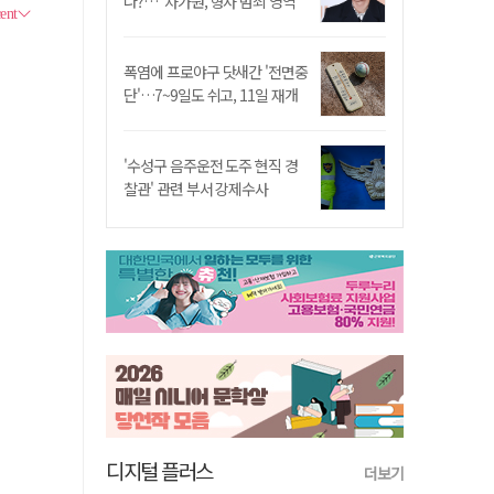
나?…"차가원, 형사 범죄 영역"
폭염에 프로야구 닷새간 '전면중
단'…7~9일도 쉬고, 11일 재개
'수성구 음주운전 도주 현직 경
찰관' 관련 부서 강제수사
디지털 플러스
더보기