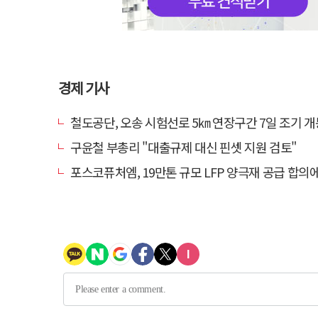
경제 기사
철도공단, 오송 시험선로 5㎞ 연장구간 7일 조기 개통…LA 메트로 
구윤철 부총리 "대출규제 대신 핀셋 지원 검토"
포스코퓨처엠, 19만톤 규모 LFP 양극재 공급 합의에 3%