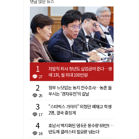
댓글 많은 뉴스
자발적 퇴사 청년도 실업급여 준다…생
애 1회, 월 최대 100만원
27
정부 느닷없는 농지 전수조사…농촌 들
쑤시는 '경자유전'의 칼날
25
"스타벅스 가야지" 외쳤던 배재고 학생
2명, 결국 중징계
17
호남서 백지화된 댐 6곳 용수량 69만t…
반도체 클러스터 필요량 넘는다
16