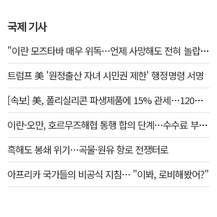
국제 기사
"이란 모즈타바 매우 위독…언제 사망해도 전혀 놀랍지 않아"
트럼프 美 '원정출산 자녀 시민권 제한' 행정명령 서명
[속보] 美, 폴리실리콘 파생제품에 15% 관세…120일 뒤 발효
이란-오만, 호르무즈해협 통행 합의 단계…수수료 부과되나
흑해도 봉쇄 위기…곡물·원유 항로 전쟁터로
아프리카 국가들의 비공식 지침… "이봐, 로비해봤어?"