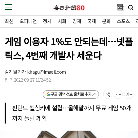
최신
오피니언
정치
사회
경제
국제
문화
스포츠
게임 이용자 1%도 안되는데…넷플
릭스, 4번째 개발사 세운다
김기원 기자
kiragu@imaeil.com
입력 2022-09-27 11:24:52
구글 검색 선호 출처로 추가
핀란드 헬싱키에 설립…올해말까지 무료 게임 50개
까지 늘릴 계획