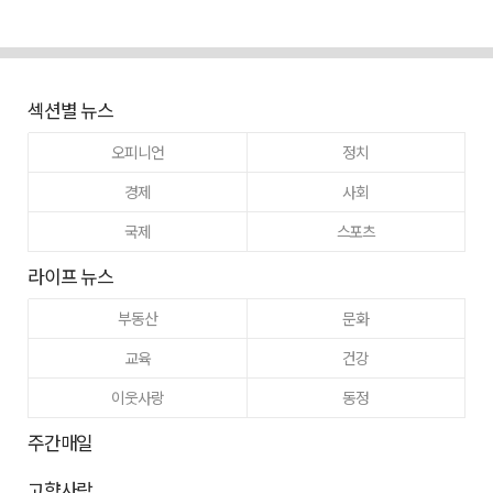
섹션별 뉴스
오피니언
정치
경제
사회
국제
스포츠
라이프 뉴스
부동산
문화
교육
건강
이웃사랑
동정
주간매일
고향사랑