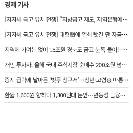
경제 기사
[지자체 금고 유치 전쟁] "지방금고 제도, 지역은행에 불리"
[지자체 금고 유치 전쟁] 대형銀에 열쇠 뺏길 땐 자금 역외 유출→재투자 선순환 붕괴
지역에 기여는 없이 15조원 경북도 금고 눈독 들이는 대형銀
개인 투자자, 올해 국내 주식시장 순매수 200조원 넘었다
증시 급락에 날아든 '빚투 청구서'…청년·고령층 마통 연체↑
환율 1,600원 향하다 1,300원대 눈앞…변동성 금융위기 후 최고