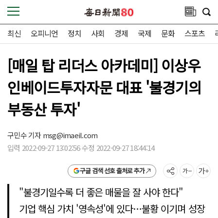
최신
오피니언
정치
사회
경제
국제
문화
스포츠
[매일 탑 리더스 아카데미] 이상우
인베이드투자자문 대표 '불경기의
부동산 투자'
구민수 기자
msg@imaeil.com
입력 2022-09-27 13:02:56 수정 2022-09-27 18:44:14
구글 검색 선호 출처로 추가
"불경기일수록 더 좋은 매물을 잘 사야 한다"
기업 핵심 가치 '영속성'에 있다…불황 이기며 성장