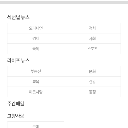
섹션별 뉴스
오피니언
정치
경제
사회
국제
스포츠
라이프 뉴스
부동산
문화
교육
건강
이웃사랑
동정
주간매일
고향사랑
구미