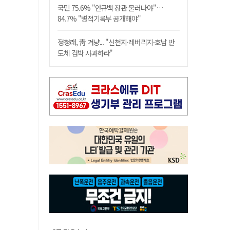
국민 75.6% "안규백 장관 물러나야"…
84.7% "병적기록부 공개해야"
정청래, 靑 겨냥... "신천지·레버리지·호남 반
도체 겁박 사과하라"