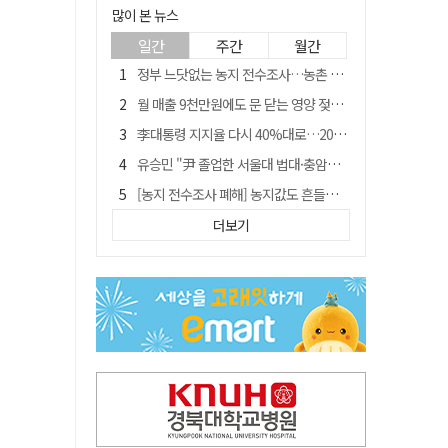
많이 본 뉴스
일간
주간
월간
정부 느닷없는 농지 전수조사…농촌 들쑤시는 '경자유전'의 칼날
월 매출 9천만원에도 문 닫는 영양 젖소농장… "일할 사람이 없어"
李대통령 지지율 다시 40%대로…20대는 18.8%p 급락
유승민 "尹 졸업한 서울대 법대·충암고도 없애야"…李 육사 통합 직격
[농지 전수조사 폐해] 농지값도 흔들리나…"도지 막히면 헐값 매물 나올 수도"
지역활성화 펀드 9호…포항 AI 데이터센터에 6천억 투입
더보기
국민 51.9% "李 대통령 재판 재개 필요하다"
경북 영천시, 9월부터 11월까지 반값 여행 혜택 제공
[농지 전수조사 폐해] '쌀 받고 논 내 준' 도지농 이제 어쩌나?
아쉬운 태클