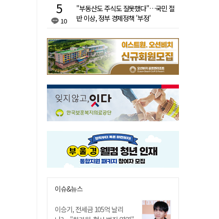
"부동산도 주식도 잘못했다"…국민 절
반 이상, 정부 경제정책 '부정'
10
이슈&뉴스
이승기, 전세금 105억 날리