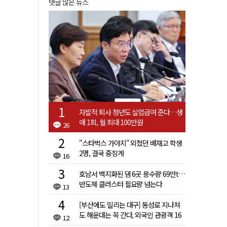
댓글 많은 뉴스
자발적 퇴사 청년도 실업급여 준다…생
애 1회, 월 최대 100만원
26
"스타벅스 가야지" 외쳤던 배재고 학생
2명, 결국 중징계
16
호남서 백지화된 댐 6곳 용수량 69만t…
반도체 클러스터 필요량 넘는다
13
[부산에도 밀리는 대구] 동성로 지나쳐
도 해운대는 꼭 간다, 외국인 관광객 16
12
배 차이