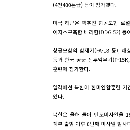
(4천400톤급) 등이 참가했다.
미국 해군은 핵추진 항공모함 로널드 
이지스구축함 배리함(DDG 52) 등
항공모함의 함재기(FA-18 등), 해상초
등과 한국 공군 전투임무기(F-15K, 
훈련에 참가한다.
일각에선 북한이 한미연합훈련 기
있다.
북한은 올해 들어 탄도미사일을 18
정부 출범 이후 6번째 미사일 발사다