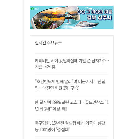
실시간 주요뉴스
케리비안 베이 女탈의실에 가발 쓴 남자가?…
경찰 추적 중
"호남반도체 방해 말라"며 미군기지 무단침
입…대진연 회원 3명 '구속'
한 달 만에 39% 날린 코스피…골드만삭스 "1
년 뒤 2배" 예상, 왜?
축구협회, 15년 전 월드컵 예선 외국인 심판
등 10여명에 '성 접대'