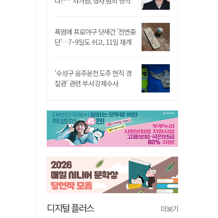
나?…"차가원, 형사 범죄 영역"
폭염에 프로야구 닷새간 '전면중
단'…7~9일도 쉬고, 11일 재개
'수성구 음주운전 도주 현직 경
찰관' 관련 부서 강제수사
디지털 플러스
더보기