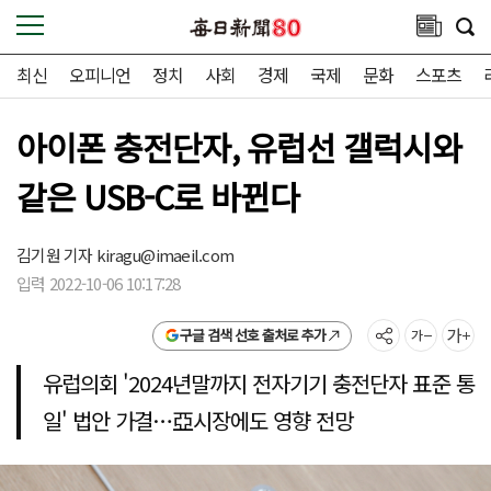
최신
오피니언
정치
사회
경제
국제
문화
스포츠
아이폰 충전단자, 유럽선 갤럭시와
같은 USB-C로 바뀐다
김기원 기자
kiragu@imaeil.com
입력 2022-10-06 10:17:28
구글 검색 선호 출처로 추가
유럽의회 '2024년말까지 전자기기 충전단자 표준 통
일' 법안 가결…亞시장에도 영향 전망