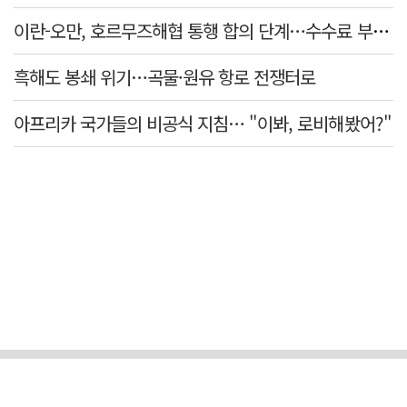
이란-오만, 호르무즈해협 통행 합의 단계…수수료 부과되나
흑해도 봉쇄 위기…곡물·원유 항로 전쟁터로
아프리카 국가들의 비공식 지침… "이봐, 로비해봤어?"