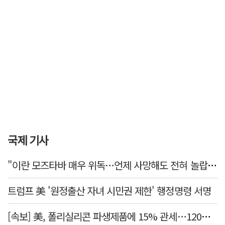
국제 기사
"이란 모즈타바 매우 위독…언제 사망해도 전혀 놀랍지 않아"
트럼프 美 '원정출산 자녀 시민권 제한' 행정명령 서명
[속보] 美, 폴리실리콘 파생제품에 15% 관세…120일 뒤 발효