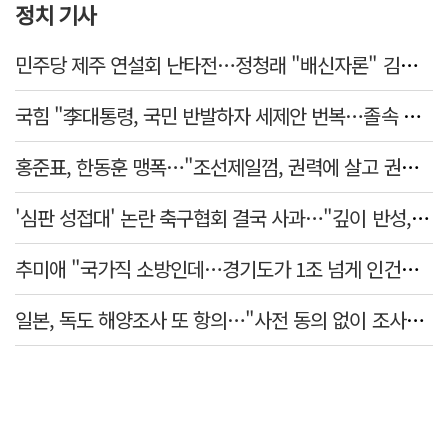
정치 기사
민주당 제주 연설회 난타전…정청래 "배신자론" 김민석 "관리 무능"
국힘 "李대통령, 국민 반발하자 세제안 번복…졸속 국정 즉각 중단"
홍준표, 한동훈 맹폭…"조선제일껌, 권력에 살고 권력에 죽었다"
'심판 성접대' 논란 축구협회 결국 사과…"깊이 반성, 쇄신하겠다"
추미애 "국가직 소방인데…경기도가 1조 넘게 인건비 대납"
일본, 독도 해양조사 또 항의…"사전 동의 없이 조사" 주장