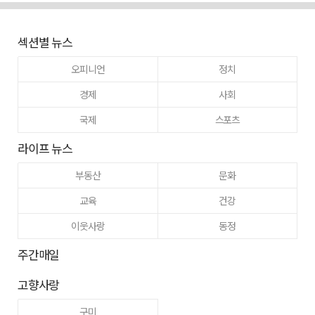
섹션별 뉴스
오피니언
정치
경제
사회
국제
스포츠
라이프 뉴스
부동산
문화
교육
건강
이웃사랑
동정
주간매일
고향사랑
구미