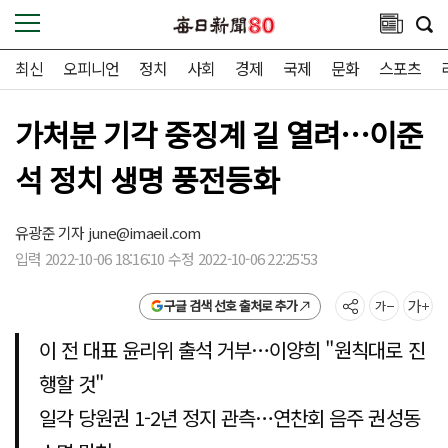
최신
오피니언
정치
사회
경제
국제
문화
스포츠
가처분 기각 중징계 길 열려…이준
석 정치 생명 풍전등화
유광준 기자
june@imaeil.com
입력 2022-10-06 18:16:10 수정 2022-10-06 22:25:53
구글 검색 선호 출처로 추가
이 전 대표 윤리위 출석 거부…이양희 "원칙대로 진
행할 것"
일각 당원권 1-2년 정지 관측…연찬회 음주 권성동