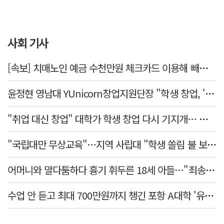
사회 기사
[속보] 치매노인 예금 수천만원 체크카드 이용해 빼돌린 70대 간병인, 집행유예
윤정현 영남대 YUnicorn창업지원단장 "학생 창업, '팀 빌딩'이 제일 중요"
"취업 대신 창업" 대학가 학생 창업 다시 기지개… 창업자·기업·매출 동반 성장
"국립대만 무상교육"…지역 사립대 "학생 쏠림 불 보듯"
어머니와 말다툼하다 흉기 휘두른 18세 아들…"죄송하지 않나" 묻자 침묵
수업 안 듣고 최대 700만원까지 챙긴 포항 A대학 '유령 선수' 등 19명 무더기 송치