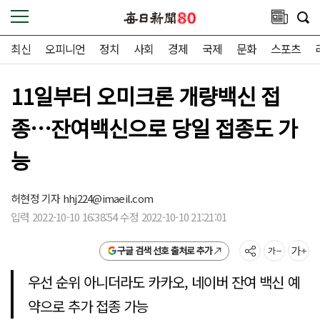
최신
오피니언
정치
사회
경제
국제
문화
스포츠
11일부터 오미크론 개량백신 접
종…잔여백신으로 당일 접종도 가
능
허현정 기자
hhj224@imaeil.com
입력 2022-10-10 16:38:54 수정 2022-10-10 21:21:01
구글 검색 선호 출처로 추가
우선 순위 아니더라도 카카오, 네이버 잔여 백신 예
약으로 추가 접종 가능