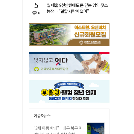
월 매출 9천만원에도 문 닫는 영양 젖소
농장… "일할 사람이 없어"
8
이슈&뉴스
"3세 아동 학대"…대구 북구 어