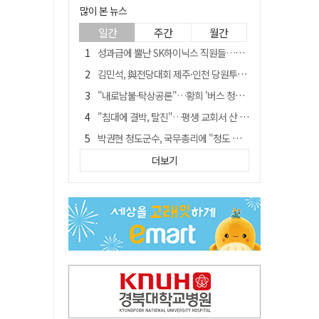
많이 본 뉴스
일간
주간
월간
성과급에 뿔난 SK하이닉스 직원들…3500명 모여 '새 노조' 만든다
김민석, 與전당대회 제주·인천 당원투표서 승리…누적 득표는 '초박빙'
"내로남불·탁상공론"…황희 '버스 청년주택' 제안에 與 내부서도 쓴소리
"침대에 결박, 탈진"…평생 교회서 산 11세 남아, 병원 이송 끝 숨져
박권현 청도군수, 국무총리에 "청도 물 공급 최대 3만t 늘려달라"
예안향교 대성전, '국가지정 보물로 지정'
더보기
블룸버그 "SK하이닉스, 中 패키징공장 지분매각 등 검토"
李대통령 "결혼 페널티 개선"에…장동혁 "그 페널티 만든 게 이 정권"
트럼프 만난 손현보 목사…"현재 자유대한민국 여러 면에서 어려움"
"아버지 외출한 사이"…흉기로 40대母 살해한 고교 자퇴생, 구속 기로에