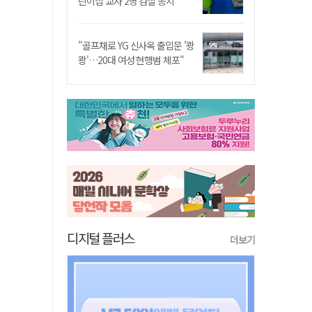
린이집 교사 2명 검찰 송치
"골프채로 YG 신사옥 출입문 '쾅
쾅'…20대 여성 현행범 체포"
디지털 플러스
더보기