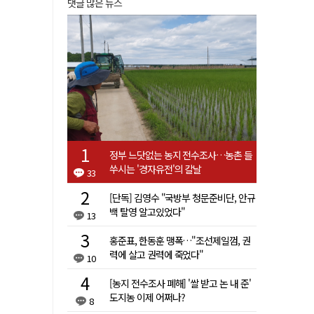
댓글 많은 뉴스
정부 느닷없는 농지 전수조사…농촌 들
쑤시는 '경자유전'의 칼날
33
[단독] 김영수 "국방부 청문준비단, 안규
백 탈영 알고있었다"
13
홍준표, 한동훈 맹폭…"조선제일껌, 권
력에 살고 권력에 죽었다"
10
[농지 전수조사 폐해] '쌀 받고 논 내 준'
도지농 이제 어쩌나?
8