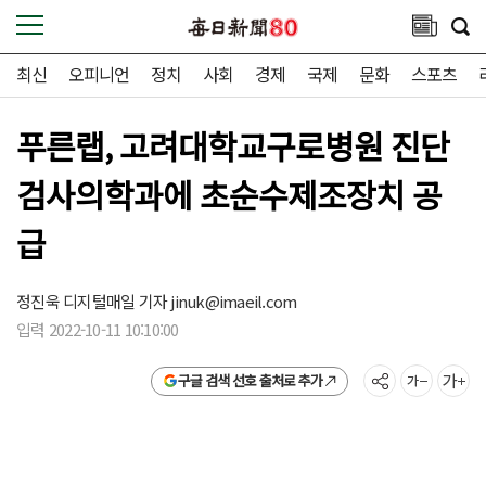
최신
오피니언
정치
사회
경제
국제
문화
스포츠
푸른랩, 고려대학교구로병원 진단
검사의학과에 초순수제조장치 공
급
정진욱 디지털매일 기자
jinuk@imaeil.com
입력 2022-10-11 10:10:00
구글 검색 선호 출처로 추가