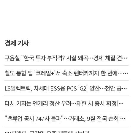
경제 기사
구윤철 "한국 투자 부적격? 사실 왜곡…경제 체질 견실"
철도 통합 앱 '코레일+'서 숙소·렌터카까지 한 번에…여행 서비스 확대
LS일렉트릭, 차세대 ESS용 PCS 'G2' 양산…천안 공장서 출하
다시 커지는 엔캐리 청산 우려…재현 시 증시 휘청[매일뭐니머니]
"밸류업 공시 747사 돌파"…거래소, 9월 전국 순회 설명회 연다