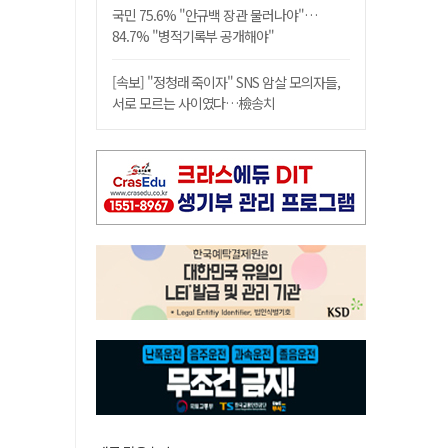
국민 75.6% "안규백 장관 물러나야"…
84.7% "병적기록부 공개해야"
[속보] "정청래 죽이자" SNS 암살 모의자들,
서로 모르는 사이였다…檢송치