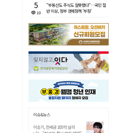
"부동산도 주식도 잘못했다"…국민 절
반 이상, 정부 경제정책 '부정'
10
이슈&뉴스
이승기, 전세금 105억 날리