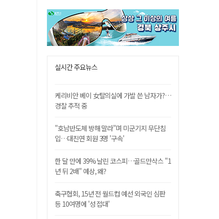
실시간 주요뉴스
케리비안 베이 女탈의실에 가발 쓴 남자가?…
경찰 추적 중
"호남반도체 방해 말라"며 미군기지 무단침
입…대진연 회원 3명 '구속'
한 달 만에 39% 날린 코스피…골드만삭스 "1
년 뒤 2배" 예상, 왜?
축구협회, 15년 전 월드컵 예선 외국인 심판
등 10여명에 '성 접대'