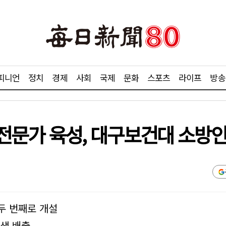
피니언
정치
경제
사회
국제
문화
스포츠
라이프
방송
전문가 육성, 대구보건대 소
 두 번째로 개설
업생 배출