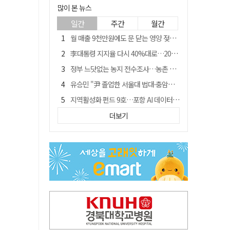
많이 본 뉴스
일간
주간
월간
월 매출 9천만원에도 문 닫는 영양 젖소농장… "일할 사람이 없어"
李대통령 지지율 다시 40%대로…20대는 18.8%p 급락
정부 느닷없는 농지 전수조사…농촌 들쑤시는 '경자유전'의 칼날
유승민 "尹 졸업한 서울대 법대·충암고도 없애야"…李 육사 통합 직격
지역활성화 펀드 9호…포항 AI 데이터센터에 6천억 투입
국민 51.9% "李 대통령 재판 재개 필요하다"
더보기
경북 영천시, 9월부터 11월까지 반값 여행 혜택 제공
[농지 전수조사 폐해] 농지값도 흔들리나…"도지 막히면 헐값 매물 나올 수도"
아쉬운 태클
'솔리다임 IPO 추진설' SK하이닉스, 주가 9% 급락