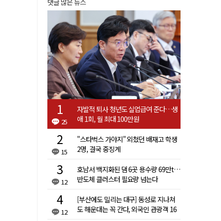
댓글 많은 뉴스
자발적 퇴사 청년도 실업급여 준다…생
애 1회, 월 최대 100만원
25
"스타벅스 가야지" 외쳤던 배재고 학생
2명, 결국 중징계
15
호남서 백지화된 댐 6곳 용수량 69만t…
반도체 클러스터 필요량 넘는다
12
[부산에도 밀리는 대구] 동성로 지나쳐
도 해운대는 꼭 간다, 외국인 관광객 16
12
배 차이