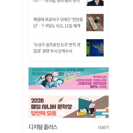
나?…"차가원, 형사 범죄 영역"
폭염에 프로야구 닷새간 '전면중
단'…7~9일도 쉬고, 11일 재개
'수성구 음주운전 도주 현직 경
찰관' 관련 부서 강제수사
디지털 플러스
더보기