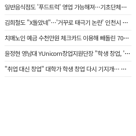
일반음식점도 '푸드트럭' 영업 가능해져…기초단체별 조례 개정 움직임
김희철도 "X돌았네"…'거꾸로 태극기 논란' 인천시 현수막, 이틀 만에 철거
치매노인 예금 수천만원 체크카드 이용해 빼돌린 70대 간병인, 집행유예
윤정현 영남대 YUnicorn창업지원단장 "학생 창업, '팀 빌딩'이 제일 중요"
"취업 대신 창업" 대학가 학생 창업 다시 기지개… 창업자·기업·매출 동반 성장