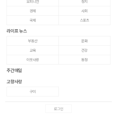
오피니언
정치
경제
사회
국제
스포츠
라이프 뉴스
부동산
문화
교육
건강
이웃사랑
동정
주간매일
고향사랑
구미
로그인