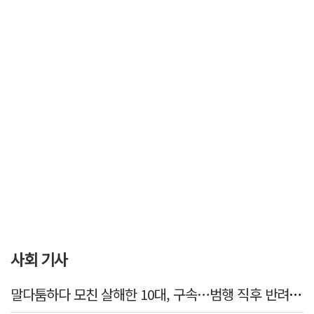
사회 기사
말다툼하다 모친 살해한 10대, 구속…범행 직후 반려견도 죽여