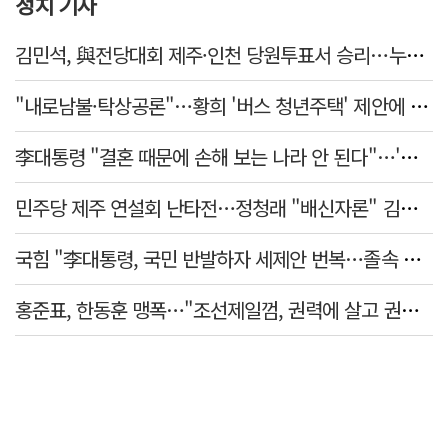
정치 기사
김민석, 與전당대회 제주·인천 당원투표서 승리…누적 득표는 '초박빙'
"내로남불·탁상공론"…황희 '버스 청년주택' 제안에 與 내부서도 쓴소리
李대통령 "결혼 때문에 손해 보는 나라 안 된다"…'결혼 페널티' 22개 손본다
민주당 제주 연설회 난타전…정청래 "배신자론" 김민석 "관리 무능"
국힘 "李대통령, 국민 반발하자 세제안 번복…졸속 국정 즉각 중단"
홍준표, 한동훈 맹폭…"조선제일껌, 권력에 살고 권력에 죽었다"