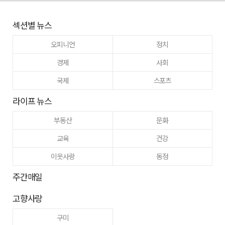
섹션별 뉴스
오피니언
정치
경제
사회
국제
스포츠
라이프 뉴스
부동산
문화
교육
건강
이웃사랑
동정
주간매일
고향사랑
구미