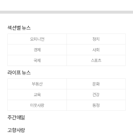
섹션별 뉴스
오피니언
정치
경제
사회
국제
스포츠
라이프 뉴스
부동산
문화
교육
건강
이웃사랑
동정
주간매일
고향사랑