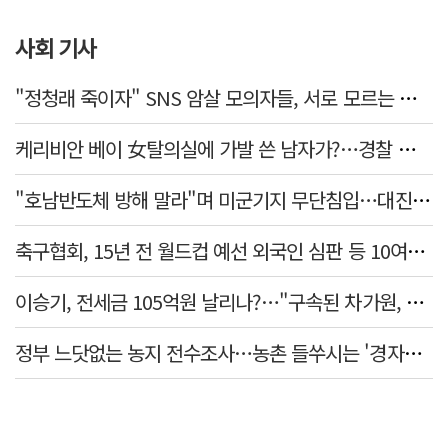
사회 기사
"정청래 죽이자" SNS 암살 모의자들, 서로 모르는 사이였다…檢송치
케리비안 베이 女탈의실에 가발 쓴 남자가?…경찰 추적 중
"호남반도체 방해 말라"며 미군기지 무단침입…대진연 회원 3명 '구속'
축구협회, 15년 전 월드컵 예선 외국인 심판 등 10여명에 '성 접대'
이승기, 전세금 105억원 날리나?…"구속된 차가원, 형사 범죄 영역"
정부 느닷없는 농지 전수조사…농촌 들쑤시는 '경자유전'의 칼날