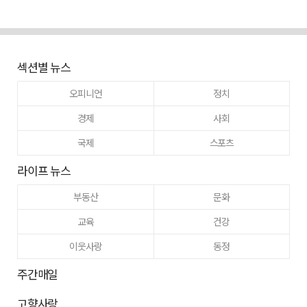
섹션별 뉴스
오피니언
정치
경제
사회
국제
스포츠
라이프 뉴스
부동산
문화
교육
건강
이웃사랑
동정
주간매일
고향사랑