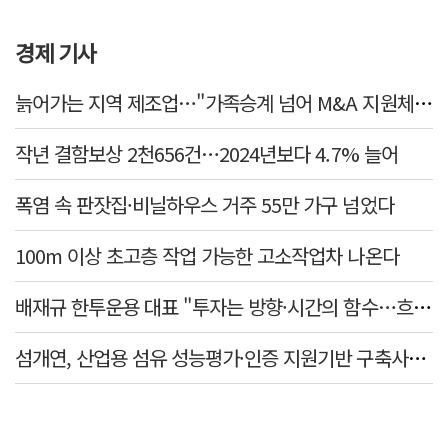
경제 기사
늙어가는 지역 제조업…"가족승계 넘어 M&A 지원체계 마련해야"
작년 결함보상 2천656건…2024년보다 4.7% 늘어
폭염 속 판잣집·비닐하우스 거주 55만 가구 넘었다
100m 이상 초고층 작업 가능한 고소작업차 나온다
배재규 한투운용 대표 "투자는 방향·시간의 함수…흐름 따라 장기투자해야"
섬개연, 산업용 섬유 성능평가·인증 지원기반 구축사업 참여