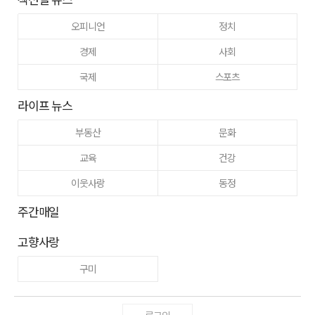
오피니언
정치
경제
사회
국제
스포츠
라이프 뉴스
부동산
문화
교육
건강
이웃사랑
동정
주간매일
고향사랑
구미
로그인