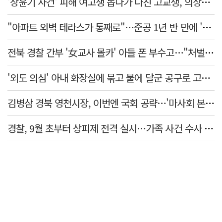
'장윤기 사건' 피해 여고생 돕다가 다친 고교생, 의상자 인정
"아파트 외벽 테라스가 통째로"…준공 1년 반 만에 '아찔 사고'
전북 경찰 간부 '女교사 몰카' 아들 폰 부수고…"처벌 못하는 사안" 내부망에 글
'외도 의심' 아내 화장실에 묶고 불에 달군 공구로 고문…남편 검거
김병삼 경북 영천시장, 이번엔 국회 공략…'마사회 본사 이전·광역교통망 확충' 요청
경찰, 9월 초부터 상피제 전격 실시…가족 사건 수사 못해