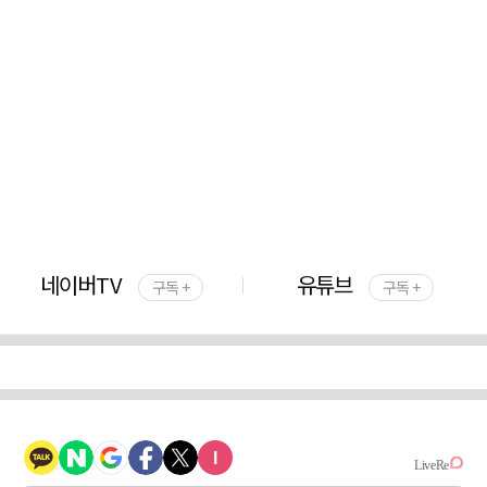
네이버TV
유튜브
구독 +
구독 +