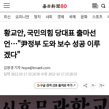
최신
오피니언
정치
사회
경제
국제
문화
스포츠
황교안, 국민의힘 당대표 출마선
언…"尹정부 도와 보수 성공 이루
겠다"
김영경 기자
hope@imaeil.com
입력 2022-10-17 15:20:30 수정 2022-10-17 15:28:15
구글 검색 선호 출처로 추가