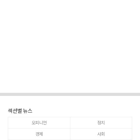
섹션별 뉴스
오피니언
정치
경제
사회