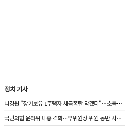
정치 기사
나경원 "장기보유 1주택자 세금폭탄 막겠다"…소득세법 개정안 발의
국민의힘 윤리위 내홍 격화…부위원장·위원 동반 사퇴 선언