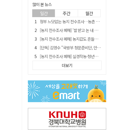
많이 본 뉴스
일간
주간
월간
정부 느닷없는 농지 전수조사…농촌 들쑤시는 '경자유전'의 칼날
[농지 전수조사 폐해] '쌀 받고 논 내 준' 도지농 이제 어쩌나?
[농지 전수조사 폐해] 농지값도 흔들리나…"도지 막히면 헐값 매물 나올 수도"
[단독] 김영수 "국방부 청문준비단, 안규백 탈영 알고있었다"
[농지 전수조사 폐해] 실경작농·청년농 부담도 커진다
[기고] 대구 미래는 금호강·팔공산에 있다
더보기
청도군정 '두 시어머니'가 되어서는 안된다
타는 목마름 청도, 해 저문 저수지 둑에 군수가 서 있었다
"상법개정해도 주주가 '봉'"…하이닉스 솔리다임 상장설에 술렁[개미와글와글]
임시휴업 들어갔던 홈플러스 영주점, 7일 영업 재개…지하 1층만 운영