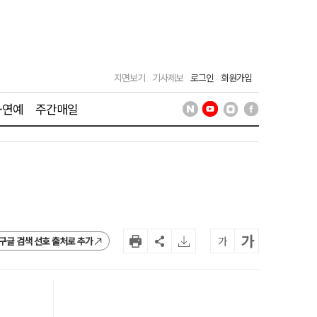
지면보기
기사제보
로그인
회원가입
·연예
주간매일
가
가
구글 검색 선호 출처로 추가