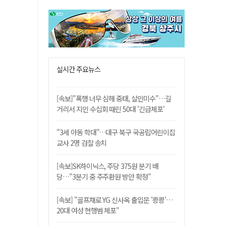
실시간 주요뉴스
[속보]"폭행 너무 심해 중태, 살인미수"…길
거리서 지인 수십회 때린 50대 '긴급체포'
"3세 아동 학대"…대구 북구 국공립어린이집
교사 2명 검찰 송치
[속보]SK하이닉스, 주당 375원 분기 배
당…"3분기 중 주주환원 방안 확정"
[속보] "골프채로 YG 신사옥 출입문 '쾅쾅'…
20대 여성 현행범 체포"