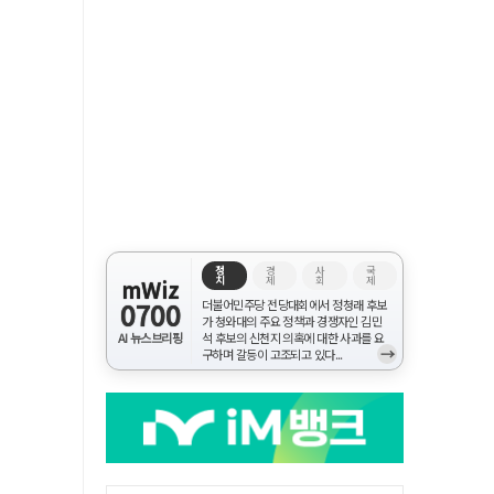
정
경
사
국
치
제
회
제
mWiz
0700
더불어민주당 전당대회에서 정청래 후보
가 청와대의 주요 정책과 경쟁자인 김민
AI 뉴스브리핑
석 후보의 신천지 의혹에 대한 사과를 요
→
구하며 갈등이 고조되고 있다...