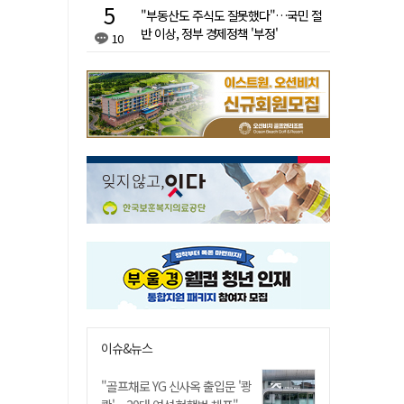
"부동산도 주식도 잘못했다"…국민 절
반 이상, 정부 경제정책 '부정'
10
이슈&뉴스
"골프채로 YG 신사옥 출입문 '쾅