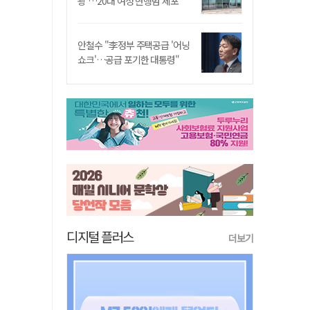
쾅'…20대 여성 현행범 체포"
안철수 "李정부 주택공급 '어닝
쇼크'…공급 포기한 대통령"
디지털 플러스
더보기