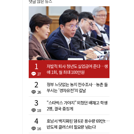
댓글 많은 뉴스
자발적 퇴사 청년도 실업급여 준다…생
애 1회, 월 최대 100만원
27
정부 느닷없는 농지 전수조사…농촌 들
쑤시는 '경자유전'의 칼날
26
"스타벅스 가야지" 외쳤던 배재고 학생
2명, 결국 중징계
18
호남서 백지화된 댐 6곳 용수량 69만t…
반도체 클러스터 필요량 넘는다
16