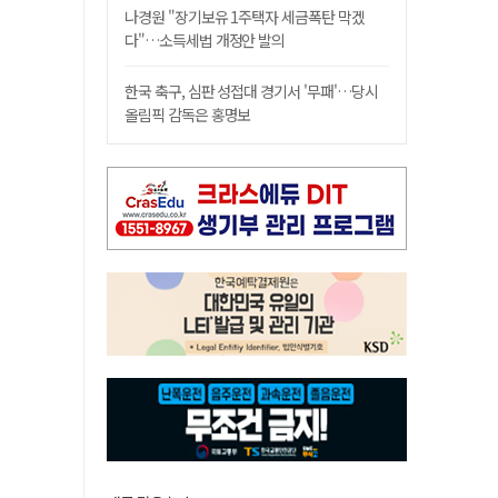
나경원 "장기보유 1주택자 세금폭탄 막겠
다"…소득세법 개정안 발의
한국 축구, 심판 성접대 경기서 '무패'…당시
올림픽 감독은 홍명보