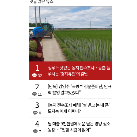
댓글 많은 뉴스
정부 느닷없는 농지 전수조사…농촌 들
쑤시는 '경자유전'의 칼날
32
[단독] 김영수 "국방부 청문준비단, 안규
백 탈영 알고있었다"
11
[농지 전수조사 폐해] '쌀 받고 논 내 준'
도지농 이제 어쩌나?
8
월 매출 9천만원에도 문 닫는 영양 젖소
농장… "일할 사람이 없어"
7