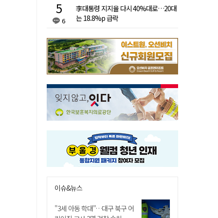
李대통령 지지율 다시 40%대로…20대
는 18.8%p 급락
6
이슈&뉴스
"3세 아동 학대"…대구 북구 어