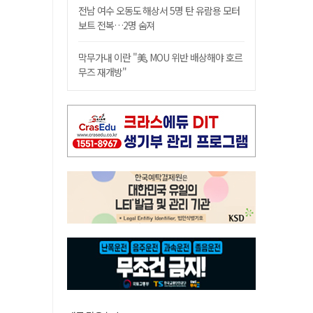
전남 여수 오동도 해상서 5명 탄 유람용 모터
보트 전복…2명 숨져
막무가내 이란 "美, MOU 위반 배상해야 호르
무즈 재개방"