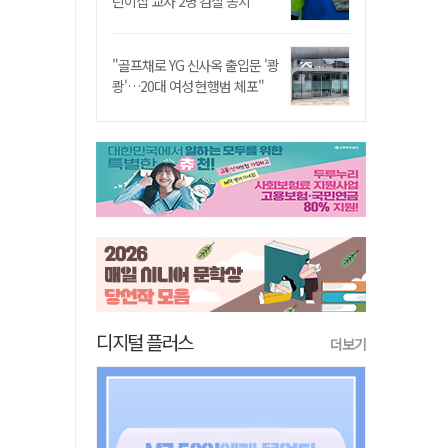
린이집 교사 2명 검찰 송치
"골프채로 YG 신사옥 출입문 '쾅
쾅'…20대 여성 현행범 체포"
디지털 플러스
더보기