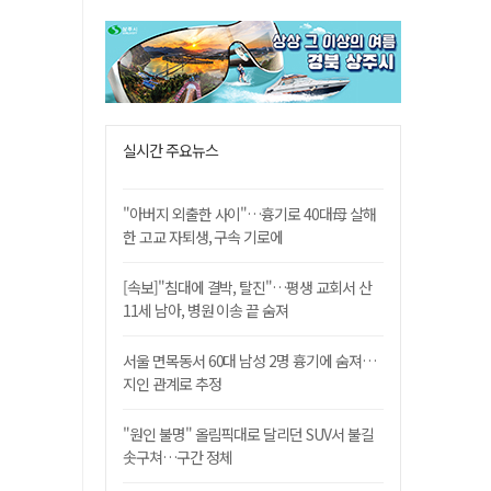
실시간 주요뉴스
"아버지 외출한 사이"…흉기로 40대母 살해
한 고교 자퇴생, 구속 기로에
[속보]"침대에 결박, 탈진"…평생 교회서 산
11세 남아, 병원 이송 끝 숨져
서울 면목동서 60대 남성 2명 흉기에 숨져…
지인 관계로 추정
"원인 불명" 올림픽대로 달리던 SUV서 불길
솟구쳐…구간 정체