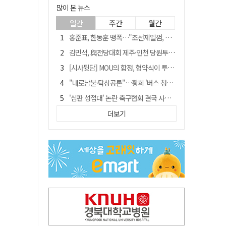
많이 본 뉴스
일간
주간
월간
홍준표, 한동훈 맹폭…"조선제일껌, 권력에 살고 권력에 죽었다"
김민석, 與전당대회 제주·인천 당원투표서 승리…누적 득표는 '초박빙'
[시사뒷담] MOU의 함정, 협약식이 투자 확정은 아니긴 해
"내로남불·탁상공론"…황희 '버스 청년주택' 제안에 與 내부서도 쓴소리
'심판 성접대' 논란 축구협회 결국 사과…"깊이 반성, 쇄신하겠다"
"경로당 통장에 비밀번호가 적혀 있다"…전국 돌며 경로당 13곳 턴 30대 구속
더보기
"침대에 결박, 탈진"…평생 교회서 산 11세 남아, 병원 이송 끝 숨져
예안향교 대성전, '국가지정 보물로 지정'
휠체어 환자 발로 밀어 숨지게 한 70대 간병인…2심도 집행유예
박권현 청도군수, 국무총리에 "청도 물 공급 최대 3만t 늘려달라"