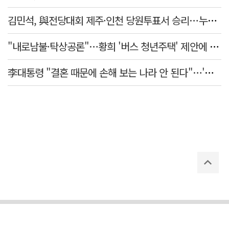
김민석, 與전당대회 제주·인천 당원투표서 승리…누적 득표는 '초박빙'
"내로남불·탁상공론"…황희 '버스 청년주택' 제안에 與 내부서도 쓴소리
李대통령 "결혼 때문에 손해 보는 나라 안 된다"…'결혼 페널티' 22개 손본다