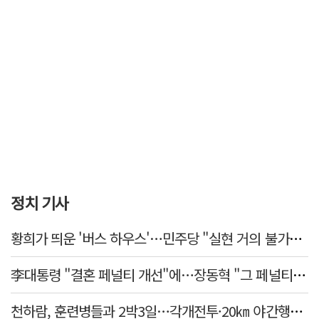
정치 기사
황희가 띄운 '버스 하우스'…민주당 "실현 거의 불가능, 해프닝으로 봐달라"
李대통령 "결혼 페널티 개선"에…장동혁 "그 페널티 만든 게 이 정권"
천하람, 훈련병들과 2박3일…각개전투·20㎞ 야간행군 체험