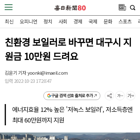
최신
오피니언
정치
사회
경제
국제
문화
스포츠
친환경 보일러로 바꾸면 대구시 지
원금 10만원 드려요
김윤기 기자
yoonki@imaeil.com
입력 2022-10-23 17:20:47
구글 검색 선호 출처로 추가
에너지효율 12% 높은 '저녹스 보일러', 저소득층엔
최대 60만원까지 지원