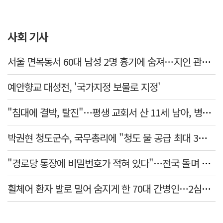
사회 기사
서울 면목동서 60대 남성 2명 흉기에 숨져…지인 관계로 추정
예안향교 대성전, '국가지정 보물로 지정'
"침대에 결박, 탈진"…평생 교회서 산 11세 남아, 병원 이송 끝 숨져
박권현 청도군수, 국무총리에 "청도 물 공급 최대 3만t 늘려달라"
"경로당 통장에 비밀번호가 적혀 있다"…전국 돌며 경로당 13곳 턴 30대 구속
휠체어 환자 발로 밀어 숨지게 한 70대 간병인…2심도 집행유예