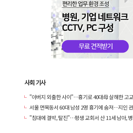
사회 기사
"아버지 외출한 사이"…흉기로 40대母 살해한 고교 자퇴생, 구속
서울 면목동서 60대 남성 2명 흉기에 숨져…지인 관계
"침대에 결박, 탈진"…평생 교회서 산 11세 남아, 병원 이송 