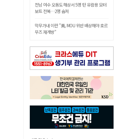
전남 여수 오동도 해상서 5명 탄 유람용 모터
보트 전복…2명 숨져
막무가내 이란 "美, MOU 위반 배상해야 호르
무즈 재개방"