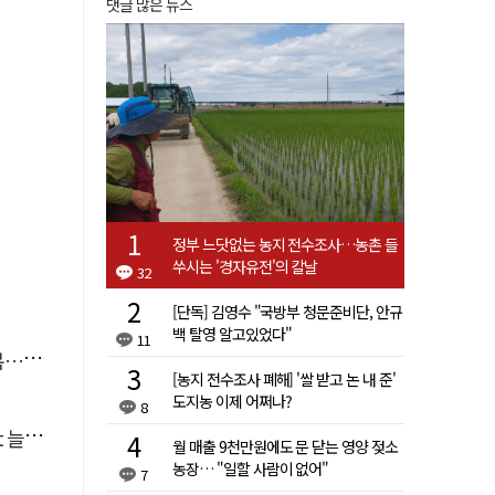
댓글 많은 뉴스
정부 느닷없는 농지 전수조사…농촌 들
쑤시는 '경자유전'의 칼날
32
[단독] 김영수 "국방부 청문준비단, 안규
백 탈영 알고있었다"
11
숨져
[농지 전수조사 폐해] '쌀 받고 논 내 준'
도지농 이제 어쩌나?
8
달라"
월 매출 9천만원에도 문 닫는 영양 젖소
농장… "일할 사람이 없어"
7