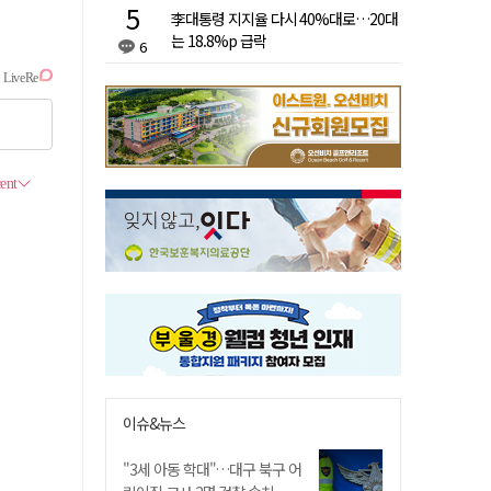
李대통령 지지율 다시 40%대로…20대
는 18.8%p 급락
6
이슈&뉴스
"3세 아동 학대"…대구 북구 어