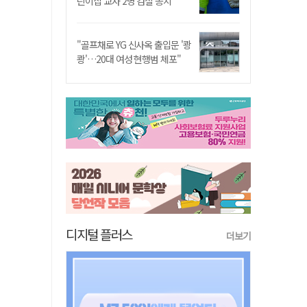
린이집 교사 2명 검찰 송치
"골프채로 YG 신사옥 출입문 '쾅
쾅'…20대 여성 현행범 체포"
디지털 플러스
더보기