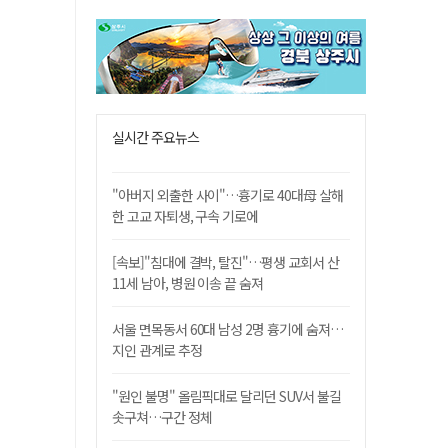
실시간 주요뉴스
"아버지 외출한 사이"…흉기로 40대母 살해
한 고교 자퇴생, 구속 기로에
[속보]"침대에 결박, 탈진"…평생 교회서 산
11세 남아, 병원 이송 끝 숨져
서울 면목동서 60대 남성 2명 흉기에 숨져…
지인 관계로 추정
"원인 불명" 올림픽대로 달리던 SUV서 불길
솟구쳐…구간 정체