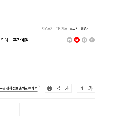
지면보기
기사제보
로그인
회원가입
·연예
주간매일
가
가
구글 검색 선호 출처로 추가