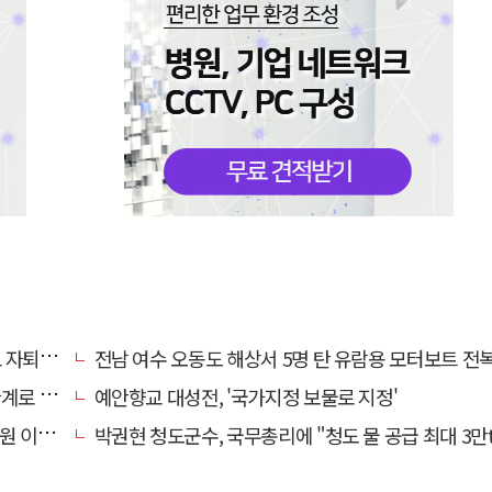
 기로에
전남 여수 오동도 해상서 5명 탄 유람용 모터보트 전복…2명 
로 추정
예안향교 대성전, '국가지정 보물로 지정'
끝 숨져
박권현 청도군수, 국무총리에 "청도 물 공급 최대 3만t 늘려