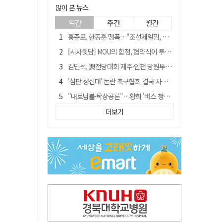
많이 본 뉴스
일간
주간
월간
홍준표, 한동훈 맹폭…"조선제일껌, 권력에 살고 권력에 죽었다"
[시사뒷담] MOU의 함정, 협약식이 투자 확정은 아니긴 해
김민석, 與전당대회 제주·인천 당원투표서 승리…누적 득표는 '초박빙'
'심판 성접대' 논란 축구협회 결국 사과…"깊이 반성, 쇄신하겠다"
"내로남불·탁상공론"…황희 '버스 청년주택' 제안에 與 내부서도 쓴소리
"경로당 통장에 비밀번호가 적혀 있다"…전국 돌며 경로당 13곳 턴 30대 구속
더보기
"침대에 결박, 탈진"…평생 교회서 산 11세 남아, 병원 이송 끝 숨져
예안향교 대성전, '국가지정 보물로 지정'
휠체어 환자 발로 밀어 숨지게 한 70대 간병인…2심도 집행유예
박권현 청도군수, 국무총리에 "청도 물 공급 최대 3만t 늘려달라"