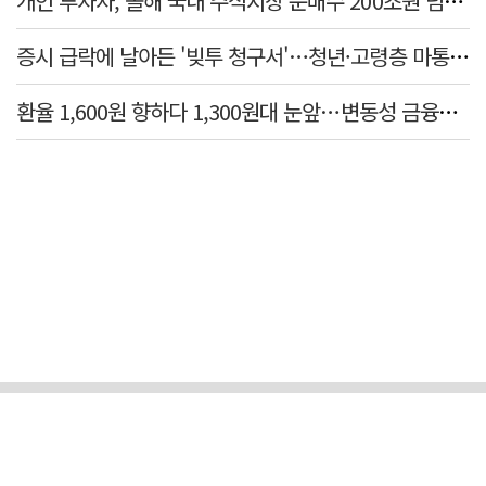
개인 투자자, 올해 국내 주식시장 순매수 200조원 넘었다
증시 급락에 날아든 '빚투 청구서'…청년·고령층 마통 연체↑
환율 1,600원 향하다 1,300원대 눈앞…변동성 금융위기 후 최고