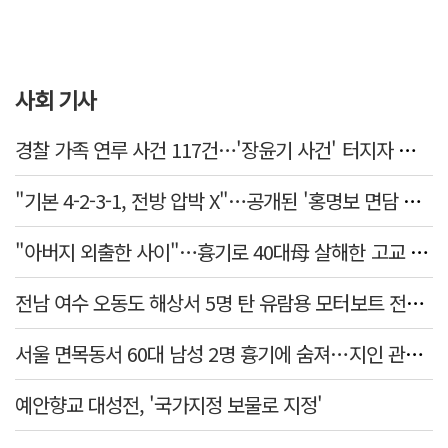
사회 기사
경찰 가족 연루 사건 117건…'장윤기 사건' 터지자 뒤늦게 전수조사
"기본 4-2-3-1, 전방 압박 X"…공개된 '홍명보 면담 수첩'
"아버지 외출한 사이"…흉기로 40대母 살해한 고교 자퇴생, 구속 기로에
전남 여수 오동도 해상서 5명 탄 유람용 모터보트 전복…2명 숨져
서울 면목동서 60대 남성 2명 흉기에 숨져…지인 관계로 추정
예안향교 대성전, '국가지정 보물로 지정'