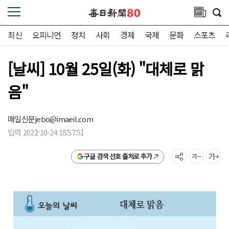
최신
오피니언
정치
사회
경제
국제
문화
스포츠
[날씨] 10월 25일(화) "대체로 맑
음"
매일신문
jebo@imaeil.com
입력 2022-10-24 18:57:51
구글 검색 선호 출처로 추가