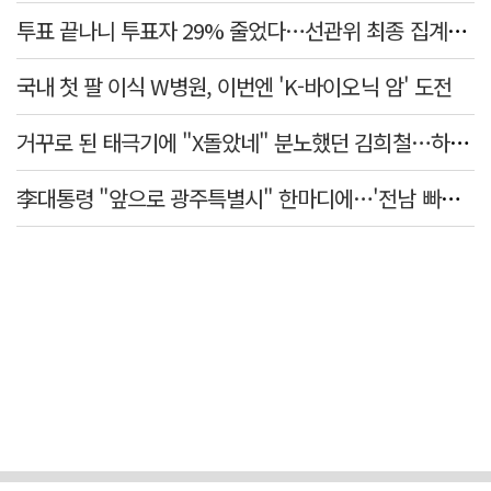
투표 끝나니 투표자 29% 줄었다…선관위 최종 집계서 수백명 '증발'
국내 첫 팔 이식 W병원, 이번엔 'K-바이오닉 암' 도전
거꾸로 된 태극기에 "X돌았네" 분노했던 김희철…하루만에 사과
李대통령 "앞으로 광주특별시" 한마디에…'전남 빠진 약칭' 논란 재점화