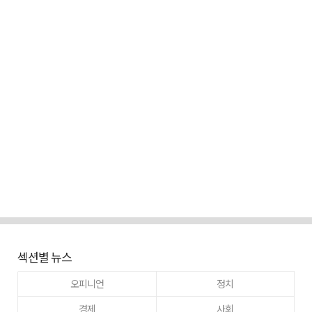
섹션별 뉴스
오피니언
정치
경제
사회