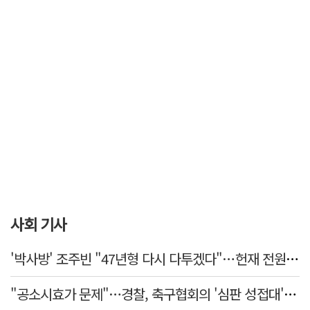
사회 기사
'박사방' 조주빈 "47년형 다시 다투겠다"…헌재 전원일치 기각
"공소시효가 문제"…경찰, 축구협회의 '심판 성접대' 수사 여부 검토한다