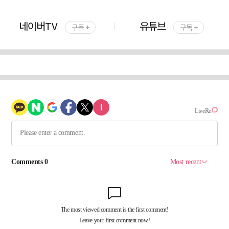
네이버TV
유튜브
구독 +
구독 +