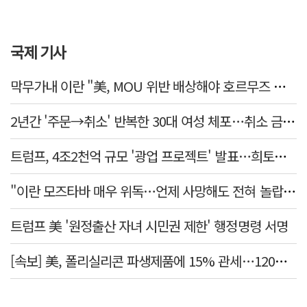
국제 기사
막무가내 이란 "美, MOU 위반 배상해야 호르무즈 재개방"
2년간 '주문→취소' 반복한 30대 여성 체포…취소 금액만 400억 원
트럼프, 4조2천억 규모 '광업 프로젝트' 발표…희토류 탈중국 속도
"이란 모즈타바 매우 위독…언제 사망해도 전혀 놀랍지 않아"
트럼프 美 '원정출산 자녀 시민권 제한' 행정명령 서명
[속보] 美, 폴리실리콘 파생제품에 15% 관세…120일 뒤 발효