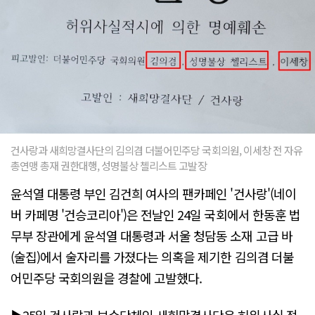
건사랑과 새희망결사단의 김의겸 더불어민주당 국회의원, 이세창 전 자유
총연맹 총재 권한대행, 성명불상 첼리스트 고발장
윤석열 대통령 부인 김건희 여사의 팬카페인 '건사랑'(네이
버 카페명 '건승코리아')은 전날인 24일 국회에서 한동훈 법
무부 장관에게 윤석열 대통령과 서울 청담동 소재 고급 바
(술집)에서 술자리를 가졌다는 의혹을 제기한 김의겸 더불
어민주당 국회의원을 경찰에 고발했다.
▶25일 건사랑과 보수단체인 새희망결사단은 허위사실 적