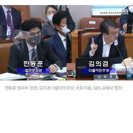
한동훈 법무부 장관, 김의겸 더불어민주당 국회의원. SBS 유튜브 캡처