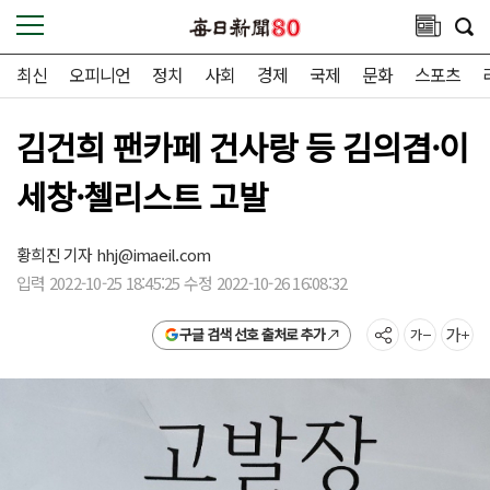
최신
오피니언
정치
사회
경제
국제
문화
스포츠
김건희 팬카페 건사랑 등 김의겸·이
세창·첼리스트 고발
황희진 기자
hhj@imaeil.com
입력 2022-10-25 18:45:25 수정 2022-10-26 16:08:32
구글 검색 선호 출처로 추가