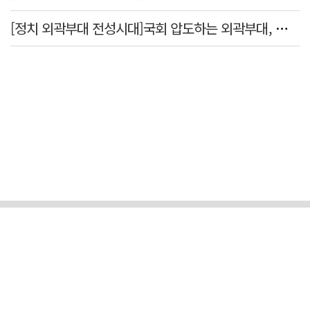
[정치 외곽부대 전성시대]국회 압도하는 외곽부대, 목소리 왜 커지나?