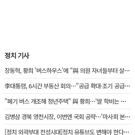
정치 기사
장동혁, 황희 '버스하우스'에 "與 의원 자녀들부터 살아보면 어떨까?"
李대통령, 6시간 부동산 회의…"공급 확대·조기 공급 과감히 실천"
"폐기 버스 개조해 청년주택" 與 황희…'딸 학비는 年 4200만원'
김병삼 경북 영천시장, 이번엔 국회 공략…'마사회 본사 이전·광역교통망 확충' 요청
[정치 외곽부대 전성시대]정치 유튜브도 변해야 한다 "화합과 존중"