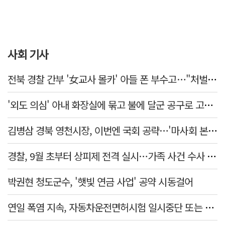
사회 기사
전북 경찰 간부 '女교사 몰카' 아들 폰 부수고…"처벌 못하는 사안" 내부망에 글
'외도 의심' 아내 화장실에 묶고 불에 달군 공구로 고문…남편 검거
김병삼 경북 영천시장, 이번엔 국회 공략…'마사회 본사 이전·광역교통망 확충' 요청
경찰, 9월 초부터 상피제 전격 실시…가족 사건 수사 못해
박권현 청도군수, '햇빛 연금 사업' 공약 시동걸어
연일 폭염 지속, 자동차운전면허시험 일시중단 또는 축소 운영