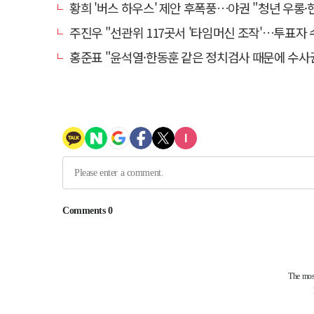
황희 '버스 하우스' 제안 후폭풍…야권 "청년 우롱·현실 괴리
주진우 "선관위 117곳서 '타임머신 조작'…투표자 수 미리 
홍준표 "윤석열·한동훈 같은 정치검사 때문에 수사권마저 탈취