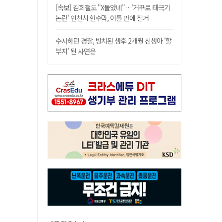
[속보] 김희철도 "X돌았네"…'거꾸로 태극기
논란' 인천시 현수막, 이틀 만에 철거
수사하던 경찰, 방치된 생후 2개월 신생아 '할
부지' 된 사연은