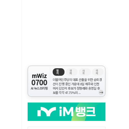
정
경
사
국
치
제
회
제
mWiz
0700
더불어민주당의 대표 선출을 위한 순회경
선이 진행 중인 가운데 8일 제주와 인천
AI 뉴스브리핑
에서 김민석 후보가 정청래와 송영길 후
→
보를 각각 47.75%의 ...