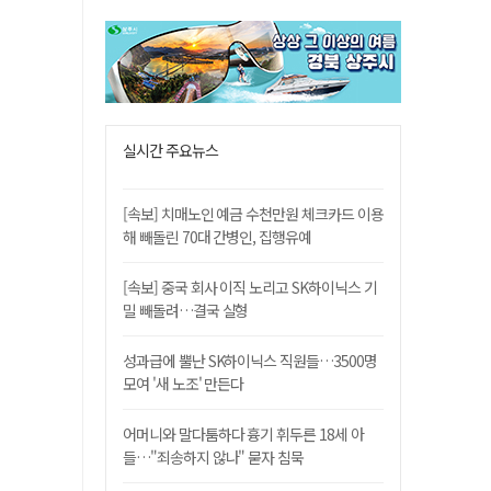
실시간 주요뉴스
[속보] 치매노인 예금 수천만원 체크카드 이용
해 빼돌린 70대 간병인, 집행유예
[속보] 중국 회사 이직 노리고 SK하이닉스 기
밀 빼돌려…결국 실형
성과급에 뿔난 SK하이닉스 직원들…3500명
모여 '새 노조' 만든다
어머니와 말다툼하다 흉기 휘두른 18세 아
들…"죄송하지 않나" 묻자 침묵