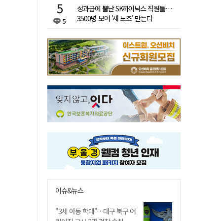
성과급에 뿔난 SK하이닉스 직원들…
3500명 모여 '새 노조' 만든다
5
이슈&뉴스
"3세 아동 학대"…대구 북구 어