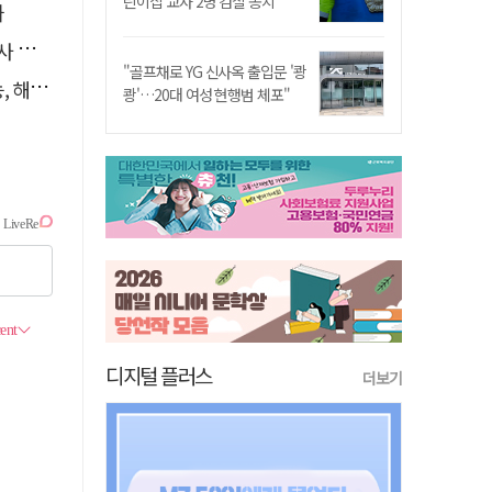
린이집 교사 2명 검찰 송치
까
요청
"골프채로 YG 신사옥 출입문 '쾅
달라"
쾅'…20대 여성 현행범 체포"
디지털 플러스
더보기