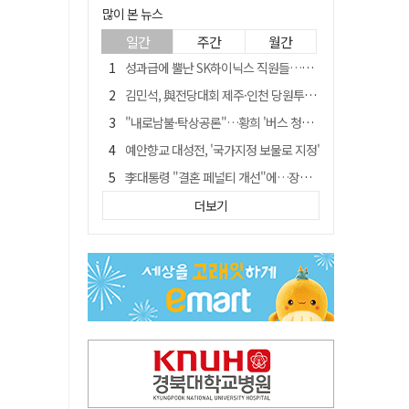
많이 본 뉴스
일간
주간
월간
성과급에 뿔난 SK하이닉스 직원들…3500명 모여 '새 노조' 만든다
김민석, 與전당대회 제주·인천 당원투표서 승리…누적 득표는 '초박빙'
"내로남불·탁상공론"…황희 '버스 청년주택' 제안에 與 내부서도 쓴소리
예안향교 대성전, '국가지정 보물로 지정'
李대통령 "결혼 페널티 개선"에…장동혁 "그 페널티 만든 게 이 정권"
블룸버그 "SK하이닉스, 中 패키징공장 지분매각 등 검토"
더보기
중국 회사 이직 노리고 SK하이닉스 기밀 빼돌려…결국 실형
트럼프 만난 손현보 목사…"현재 자유대한민국 여러 면에서 어려움"
"아버지 외출한 사이"…흉기로 40대母 살해한 고교 자퇴생, 구속 기로에
서울 면목동서 60대 남성 2명 흉기에 숨져…지인 관계로 추정