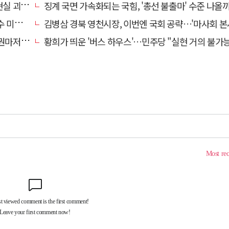
" 총공세
징계 국면 가속화되는 국힘, '총선 불출마' 수준 나올
입력"
김병삼 경북 영천시장, 이번엔 국회 공략…'마사회 본사 이전·광역교통망 확충' 
 당해"
황희가 띄운 '버스 하우스'…민주당 "실현 거의 불가능, 해프닝으로 봐