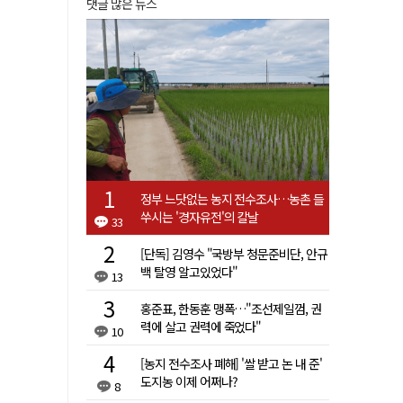
댓글 많은 뉴스
정부 느닷없는 농지 전수조사…농촌 들
쑤시는 '경자유전'의 칼날
33
[단독] 김영수 "국방부 청문준비단, 안규
백 탈영 알고있었다"
13
홍준표, 한동훈 맹폭…"조선제일껌, 권
력에 살고 권력에 죽었다"
10
[농지 전수조사 폐해] '쌀 받고 논 내 준'
도지농 이제 어쩌나?
8