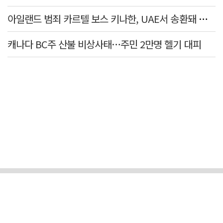
아일랜드 범죄 카르텔 보스 키나한, UAE서 송환돼 더블린 법정 섰다
캐나다 BC주 산불 비상사태…주민 2만명 헬기 대피