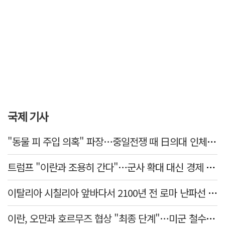
국제 기사
"동물 피 주입 의혹" 파장…중일전쟁 때 日의대 인체 실험
트럼프 "이란과 조용히 간다"…군사 확대 대신 경제 압박 유지
이탈리아 시칠리아 앞바다서 2100년 전 로마 난파선 발견…암포라 수백 점 원형 보존
이란, 오만과 호르무즈 협상 "최종 단계"…미군 철수·제재 해제 선행 요구