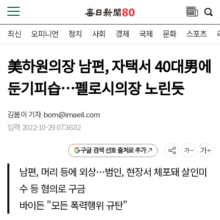
최신
오피니언
정치
사회
경제
국제
문화
스포츠
美하원의장 남편, 자택서 40대男에
둔기피습…펠로시의장 노린듯
김봄이 기자
bom@imaeil.com
입력 2022-10-29 07:36:02
구글 검색 선호 출처로 추가
남편, 머리 등에 외상…범인, 현장서 체포돼 살인미
수 등 혐의로 구금
바이든 "모든 폭력행위 규탄"