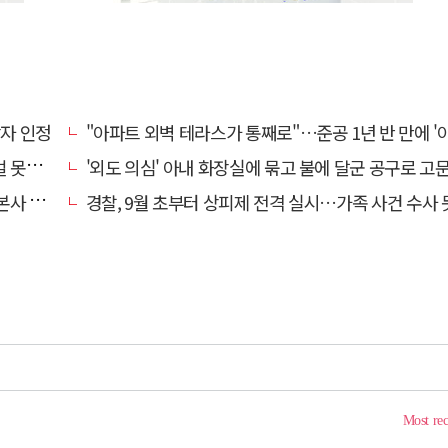
상자 인정
"아파트 외벽 테라스가 통째로"…준공 1년 반 만에 '아찔 
망에 글
'외도 의심' 아내 화장실에 묶고 불에 달군 공구로 고문…남편 
' 요청
경찰, 9월 초부터 상피제 전격 실시…가족 사건 수사