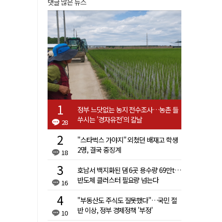
댓글 많은 뉴스
정부 느닷없는 농지 전수조사…농촌 들
쑤시는 '경자유전'의 칼날
28
"스타벅스 가야지" 외쳤던 배재고 학생
2명, 결국 중징계
18
호남서 백지화된 댐 6곳 용수량 69만t…
반도체 클러스터 필요량 넘는다
16
"부동산도 주식도 잘못했다"…국민 절
반 이상, 정부 경제정책 '부정'
10