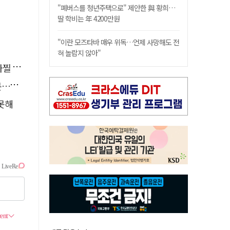
"폐버스를 청년주택으로" 제안한 與 황희…
딸 학비는 年 4200만원
"이란 모즈타바 매우 위독…언제 사망해도 전
혀 놀랍지 않아"
사고'
검거
 못해