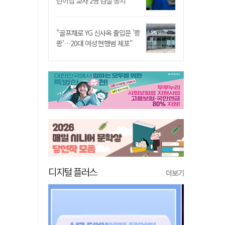
린이집 교사 2명 검찰 송치
"골프채로 YG 신사옥 출입문 '쾅
쾅'…20대 여성 현행범 체포"
디지털 플러스
더보기