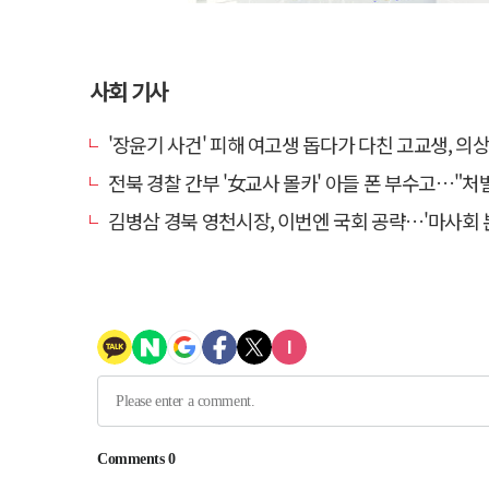
사회 기사
'장윤기 사건' 피해 여고생 돕다가 다친 고교생, 의
전북 경찰 간부 '女교사 몰카' 아들 폰 부수고…"처벌 못하는 사안" 내부
김병삼 경북 영천시장, 이번엔 국회 공략…'마사회 본사 이전·광역교통망 확충