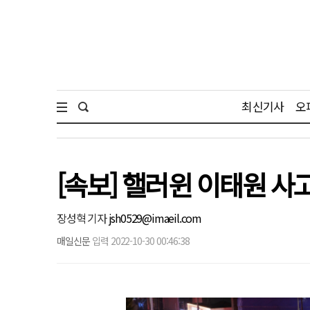
최신기사
오
[속보] 핼러윈 이태원 사
장성혁 기자
jsh0529@imaeil.com
매일신문
입력 2022-10-30 00:46:38