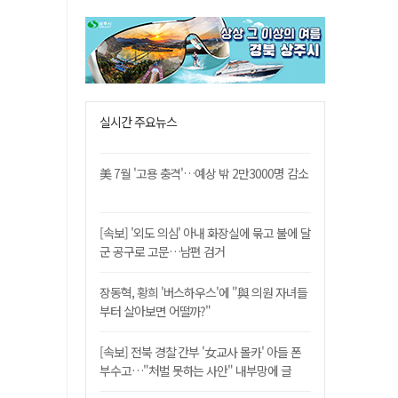
실시간 주요뉴스
美 7월 '고용 충격'…예상 밖 2만3000명 감소
[속보] '외도 의심' 아내 화장실에 묶고 불에 달
군 공구로 고문…남편 검거
장동혁, 황희 '버스하우스'에 "與 의원 자녀들
부터 살아보면 어떨까?"
[속보] 전북 경찰 간부 '女교사 몰카' 아들 폰
부수고…"처벌 못하는 사안" 내부망에 글