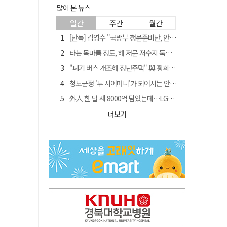
많이 본 뉴스
일간
주간
월간
[단독] 김영수 "국방부 청문준비단, 안규백 탈영 알고있었다"
타는 목마름 청도, 해 저문 저수지 둑에 군수가 서 있었다
"폐기 버스 개조해 청년주택" 與 황희…'딸 학비는 年 4200만원'
청도군정 '두 시어머니'가 되어서는 안된다
外人 한 달 새 8000억 담았는데…LG이노텍 목표주가는 왜 엇갈릴까
임시휴업 들어갔던 홈플러스 영주점, 7일 영업 재개…지하 1층만 운영
더보기
신세계사이먼, 대구 아울렛 토지매매 계약 체결… 사업 본궤도
SK하이닉스, 주당 375원 분기 배당 공시…"3분기 중 주주환원 방안 확정"
이의준 전 경북도 새마을봉사과장, 제28대 울릉군 부군수 취임
"상법개정해도 주주가 '봉'"…하이닉스 솔리다임 상장설에 술렁[개미와글와글]