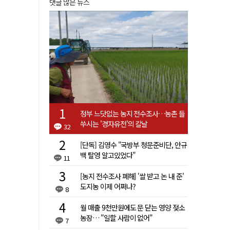
댓글 많은 뉴스
정부 느닷없는 농지 전수조사…농촌 들
쑤시는 '경자유전'의 칼날
32
[단독] 김영수 "국방부 청문준비단, 안규
백 탈영 알고있었다"
11
[농지 전수조사 폐해] '쌀 받고 논 내 준'
도지농 이제 어쩌나?
8
월 매출 9천만원에도 문 닫는 영양 젖소
농장… "일할 사람이 없어"
7