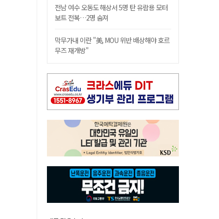
전남 여수 오동도 해상서 5명 탄 유람용 모터
보트 전복…2명 숨져
막무가내 이란 "美, MOU 위반 배상해야 호르
무즈 재개방"