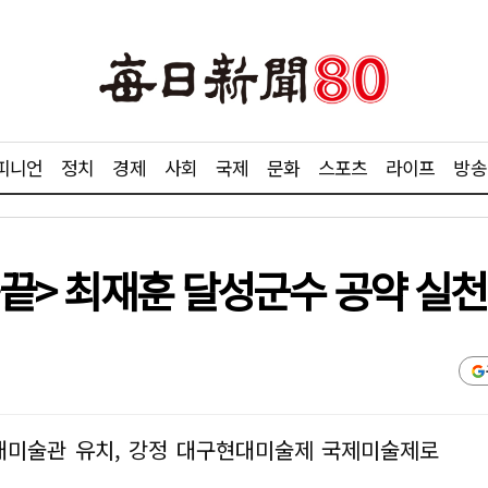
피니언
정치
경제
사회
국제
문화
스포츠
라이프
방송
0·끝> 최재훈 달성군수 공약 실
미술관 유치, 강정 대구현대미술제 국제미술제로