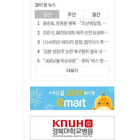
많이 본 뉴스
일간
주간
월간
홍준표, 한동훈 맹폭…"조선제일껌, 권력에 살고 권력에 죽었다"
김민석, 與전당대회 제주·인천 당원투표서 승리…누적 득표는 '초박빙'
[시사뒷담] MOU의 함정, 협약식이 투자 확정은 아니긴 해
'심판 성접대' 논란 축구협회 결국 사과…"깊이 반성, 쇄신하겠다"
"내로남불·탁상공론"…황희 '버스 청년주택' 제안에 與 내부서도 쓴소리
"경로당 통장에 비밀번호가 적혀 있다"…전국 돌며 경로당 13곳 턴 30대 구속
더보기
"침대에 결박, 탈진"…평생 교회서 산 11세 남아, 병원 이송 끝 숨져
예안향교 대성전, '국가지정 보물로 지정'
휠체어 환자 발로 밀어 숨지게 한 70대 간병인…2심도 집행유예
박권현 청도군수, 국무총리에 "청도 물 공급 최대 3만t 늘려달라"