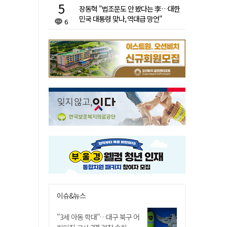
장동혁 "법조문도 안 봤다는 李…대한
민국 대통령 맞나, 역대급 망언"
6
이슈&뉴스
"3세 아동 학대"…대구 북구 어