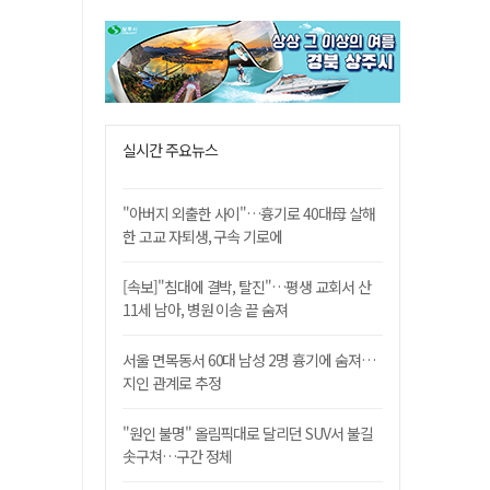
실시간 주요뉴스
"아버지 외출한 사이"…흉기로 40대母 살해
한 고교 자퇴생, 구속 기로에
[속보]"침대에 결박, 탈진"…평생 교회서 산
11세 남아, 병원 이송 끝 숨져
서울 면목동서 60대 남성 2명 흉기에 숨져…
지인 관계로 추정
"원인 불명" 올림픽대로 달리던 SUV서 불길
솟구쳐…구간 정체