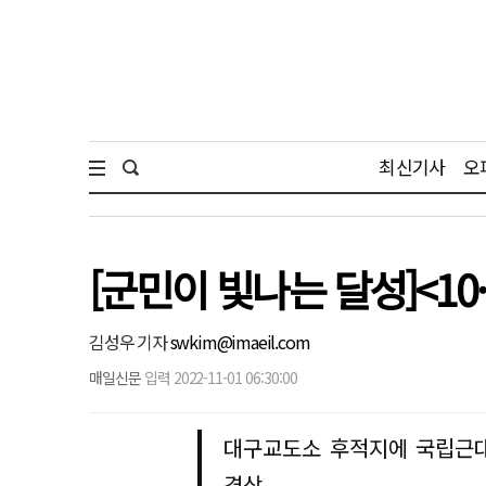
최신기사
오
[군민이 빛나는 달성]<1
김성우 기자
swkim@imaeil.com
매일신문
입력 2022-11-01 06:30:00
대구교도소 후적지에 국립근대
격상