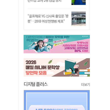
린이집 교사 2명 검찰 송치
"골프채로 YG 신사옥 출입문 '쾅
쾅'…20대 여성 현행범 체포"
디지털 플러스
더보기