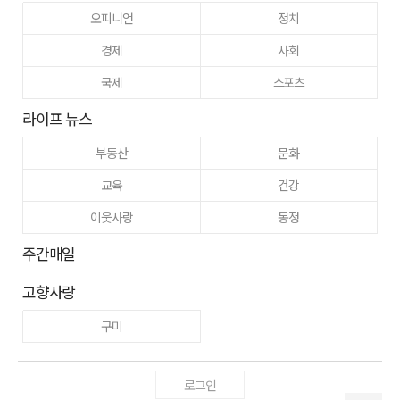
오피니언
정치
경제
사회
국제
스포츠
라이프 뉴스
부동산
문화
교육
건강
이웃사랑
동정
주간매일
고향사랑
구미
로그인