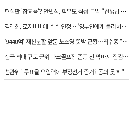
현실판 '참교육'? 안민석, 힉부모 직접 고발 "선생님 협박 용납 못 해"
김건희, 로저비비에 수수 인정…"영부인에게 클러치백 필수품"
'9440억' 재산분할 앞둔 노소영 뜻밖 근황…최수종 "귀한 발걸음 감사"
전국 최대 규모 군위 파크골프장 준공 전 막바지 점검…공정률 85%
선관위 "투표율 오입력이 부정선거 증거? 동의 못 해"