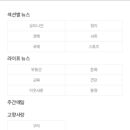
섹션별 뉴스
오피니언
정치
경제
사회
국제
스포츠
라이프 뉴스
부동산
문화
교육
건강
이웃사랑
동정
주간매일
고향사랑
구미