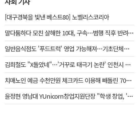
사회 기사
[대구경북을 빛낸 베스트80] 노벨리스코리아
말다툼하다 모친 살해한 10대, 구속…범행 직후 반려견도 죽여
일반음식점도 '푸드트럭' 영업 가능해져…기초단체별 조례 개정 움직임
김희철도 "X돌았네"…'거꾸로 태극기 논란' 인천시 현수막, 이틀 만에 철거
치매노인 예금 수천만원 체크카드 이용해 빼돌린 70대 간병인, 집행유예
윤정현 영남대 YUnicorn창업지원단장 "학생 창업, '팀 빌딩'이 제일 중요"