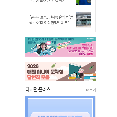
린이집 교사 2명 검찰 송치
"골프채로 YG 신사옥 출입문 '쾅
쾅'…20대 여성 현행범 체포"
디지털 플러스
더보기