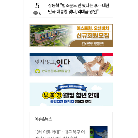
장동혁 "법조문도 안 봤다는 李…대한
민국 대통령 맞나, 역대급 망언"
6
이슈&뉴스
"3세 아동 학대"…대구 북구 어