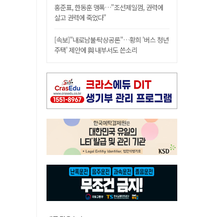
홍준표, 한동훈 맹폭…"조선제일껌, 권력에
살고 권력에 죽었다"
[속보]"내로남불·탁상공론"…황희 '버스 청년
주택' 제안에 與 내부서도 쓴소리