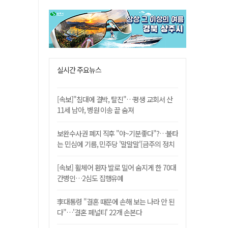
실시간 주요뉴스
[속보]"침대에 결박, 탈진"…평생 교회서 산
11세 남아, 병원 이송 끝 숨져
보완수사권 폐지 직후 "야~기분좋다"?…불타
는 민심에 기름, 민주당 '말말말'[금주의 정치
舌전]
[속보] 휠체어 환자 발로 밀어 숨지게 한 70대
간병인…2심도 집행유예
李대통령 "결혼 때문에 손해 보는 나라 안 된
다"…'결혼 페널티' 22개 손본다