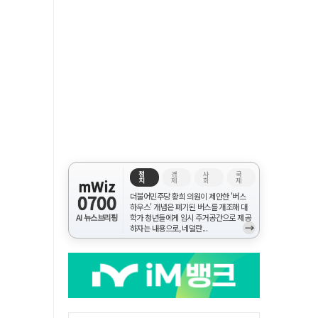
정
경
사
국
치
제
회
제
mWiz
0700
더불어민주당 황희 의원이 제안한 '버스
하우스' 개념은 폐기된 버스를 개조해 대
AI 뉴스브리핑
학가 청년들에게 임시 주거공간으로 제공
→
하자는 내용으로, 네덜란...