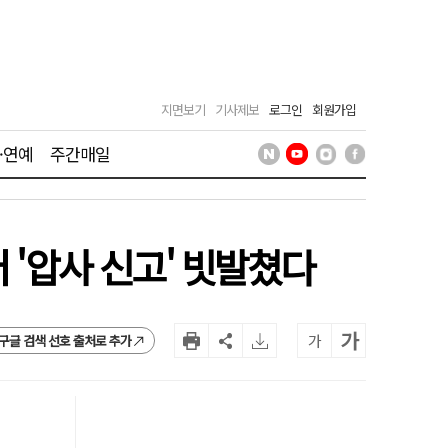
지면보기
기사제보
로그인
회원가입
·연예
주간매일
 '압사 신고' 빗발쳤다
가
가
구글 검색 선호 출처로 추가