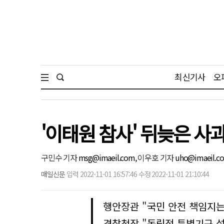
최신기사
오
'이태원 참사' 뒤늦은 사
구민수 기자
msg@imaeil.com,
이우호 기자
uho@imaeil.c
매일신문
입력 2022-11-01 16:57:46 수정 2022-11-01 21:10:44
행안장관 "국민 안전 책임지
경찰청장 "독립적 특별기구 설