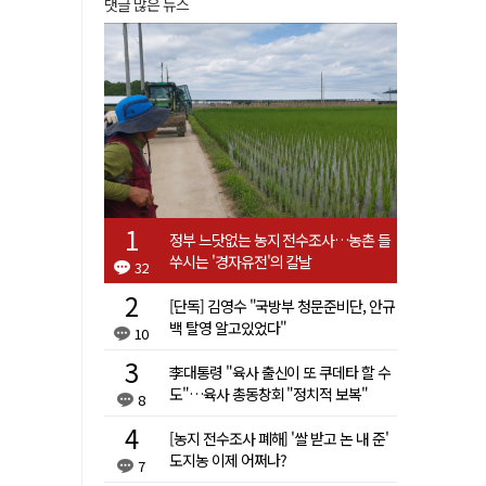
댓글 많은 뉴스
정부 느닷없는 농지 전수조사…농촌 들
쑤시는 '경자유전'의 칼날
32
[단독] 김영수 "국방부 청문준비단, 안규
백 탈영 알고있었다"
10
李대통령 "육사 출신이 또 쿠데타 할 수
도"…육사 총동창회 "정치적 보복"
8
[농지 전수조사 폐해] '쌀 받고 논 내 준'
도지농 이제 어쩌나?
7