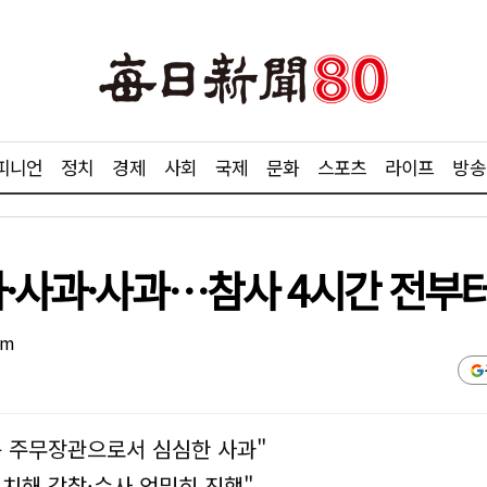
피니언
정치
경제
사회
국제
문화
스포츠
라이프
방송
과·사과·사과…참사 4시간 전부터
om
는 주무장관으로서 심심한 사과"
치해 감찰·수사 엄밀히 진행"