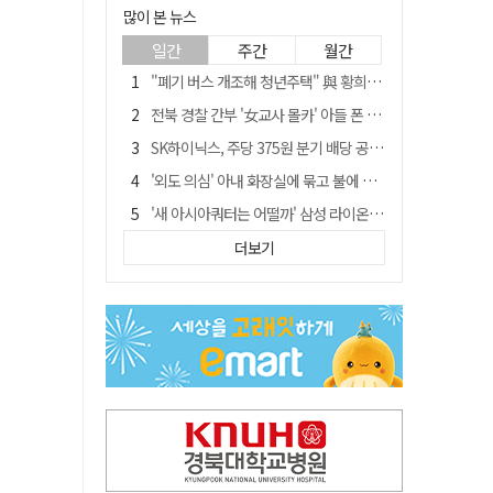
많이 본 뉴스
일간
주간
월간
"폐기 버스 개조해 청년주택" 與 황희…'딸 학비는 年 4200만원'
전북 경찰 간부 '女교사 몰카' 아들 폰 부수고…"처벌 못하는 사안" 내부망에 글
SK하이닉스, 주당 375원 분기 배당 공시…"3분기 중 주주환원 방안 확정"
'외도 의심' 아내 화장실에 묶고 불에 달군 공구로 고문…남편 검거
'새 아시아쿼터는 어떨까' 삼성 라이온즈, 새 얼굴 투수 미야모리 영입
박권현 청도군수, '햇빛 연금 사업' 공약 시동걸어
더보기
김병삼 경북 영천시장, 이번엔 국회 공략…'마사회 본사 이전·광역교통망 확충' 요청
봉화서 주택 에어컨 실외기에서 시작된 불… 주택 화재로 번져
[시사뒷담] MOU의 함정, 협약식이 투자 확정은 아니긴 해
경찰, 9월 초부터 상피제 전격 실시…가족 사건 수사 못해