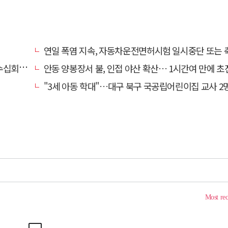
연일 폭염 지속, 자동차운전면허시험 일시중단 또는 축소
긴급체포'
안동 양봉장서 불, 인접 야산 확산… 1시간여 만에 초
"3세 아동 학대"…대구 북구 국공립어린이집 교사 2명 검찰