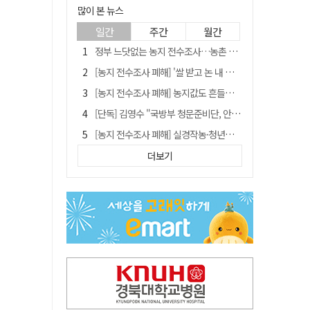
많이 본 뉴스
일간
주간
월간
정부 느닷없는 농지 전수조사…농촌 들쑤시는 '경자유전'의 칼날
[농지 전수조사 폐해] '쌀 받고 논 내 준' 도지농 이제 어쩌나?
[농지 전수조사 폐해] 농지값도 흔들리나…"도지 막히면 헐값 매물 나올 수도"
[단독] 김영수 "국방부 청문준비단, 안규백 탈영 알고있었다"
[농지 전수조사 폐해] 실경작농·청년농 부담도 커진다
[기고] 대구 미래는 금호강·팔공산에 있다
더보기
청도군정 '두 시어머니'가 되어서는 안된다
타는 목마름 청도, 해 저문 저수지 둑에 군수가 서 있었다
"상법개정해도 주주가 '봉'"…하이닉스 솔리다임 상장설에 술렁[개미와글와글]
임시휴업 들어갔던 홈플러스 영주점, 7일 영업 재개…지하 1층만 운영