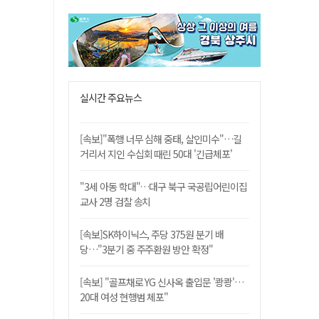
실시간 주요뉴스
[속보]"폭행 너무 심해 중태, 살인미수"…길
거리서 지인 수십회 때린 50대 '긴급체포'
"3세 아동 학대"…대구 북구 국공립어린이집
교사 2명 검찰 송치
[속보]SK하이닉스, 주당 375원 분기 배
당…"3분기 중 주주환원 방안 확정"
[속보] "골프채로 YG 신사옥 출입문 '쾅쾅'…
20대 여성 현행범 체포"