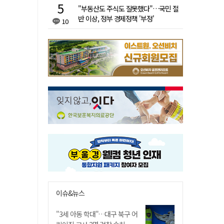
"부동산도 주식도 잘못했다"…국민 절
반 이상, 정부 경제정책 '부정'
10
이슈&뉴스
"3세 아동 학대"…대구 북구 어