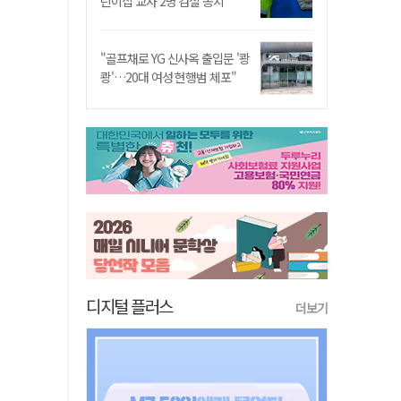
린이집 교사 2명 검찰 송치
"골프채로 YG 신사옥 출입문 '쾅
쾅'…20대 여성 현행범 체포"
디지털 플러스
더보기