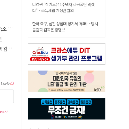
나경원 "장기보유 1주택자 세금폭탄 막겠
다"…소득세법 개정안 발의
한국 축구, 심판 성접대 경기서 '무패'…당시
 운영
올림픽 감독은 홍명보
진
 송치