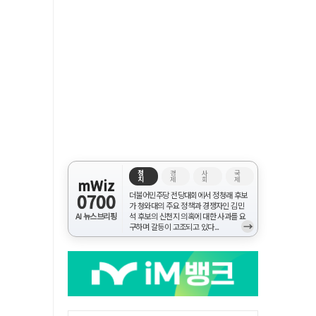
정
경
사
국
치
제
회
제
mWiz
0700
더불어민주당 전당대회에서 정청래 후보
가 청와대의 주요 정책과 경쟁자인 김민
AI 뉴스브리핑
석 후보의 신천지 의혹에 대한 사과를 요
→
구하며 갈등이 고조되고 있다...