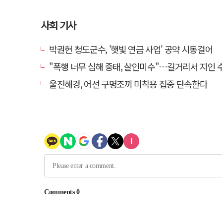
사회 기사
박권현 청도군수, '햇빛 연금 사업' 공약 시동걸어
"폭행 너무 심해 중태, 살인미수"…길거리서 지인 수십회 때린 50대 '
울진해경, 어선 구명조끼 미착용 집중 단속한다