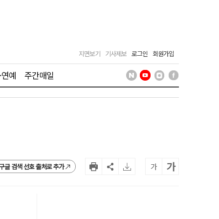
지면보기
기사제보
로그인
회원가입
·연예
주간매일
가
가
구글 검색 선호 출처로 추가