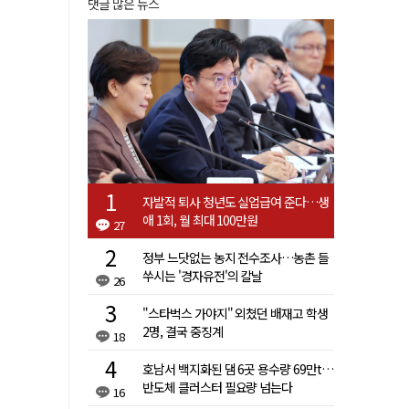
댓글 많은 뉴스
자발적 퇴사 청년도 실업급여 준다…생
애 1회, 월 최대 100만원
27
정부 느닷없는 농지 전수조사…농촌 들
쑤시는 '경자유전'의 칼날
26
"스타벅스 가야지" 외쳤던 배재고 학생
2명, 결국 중징계
18
호남서 백지화된 댐 6곳 용수량 69만t…
반도체 클러스터 필요량 넘는다
16