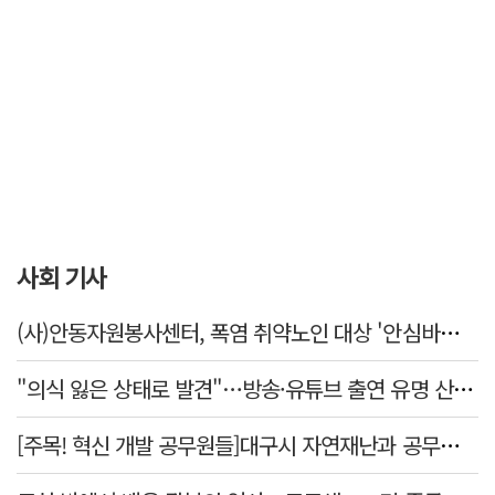
사회 기사
(사)안동자원봉사센터, 폭염 취약노인 대상 '안심바람 선풍기' 지원
"의식 잃은 상태로 발견"…방송·유튜브 출연 유명 산부인과 의사, '프로포폴 셀프 투약'
[주목! 혁신 개발 공무원들]대구시 자연재난과 공무원들, 전국 최초 하천계곡 불법점용 관리시스템 제작