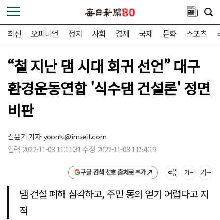
최신
오피니언
정치
사회
경제
국제
문화
스포츠
“철 지난 댐 시대 회귀 선언” 대구
환경운동연합 '식수댐 건설론' 정면
비판
김윤기 기자
yoonki@imaeil.com
입력 2022-11-03 11:11:31 수정 2022-11-03 11:54:19
구글 검색 선호 출처로 추가
댐 건설 폐해 심각하고, 주민 동의 얻기 어렵다고 지
적