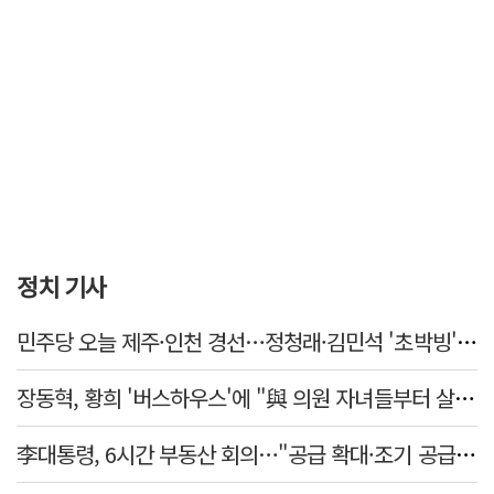
정치 기사
민주당 오늘 제주·인천 경선…정청래·김민석 '초박빙' 승부
장동혁, 황희 '버스하우스'에 "與 의원 자녀들부터 살아보면 어떨까?"
李대통령, 6시간 부동산 회의…"공급 확대·조기 공급 과감히 실천"