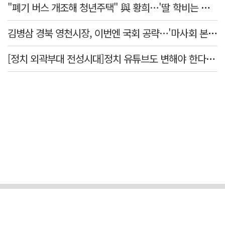
"폐기 버스 개조해 청년주택" 與 황희…'딸 학비는 年 4200만원'
김병삼 경북 영천시장, 이번엔 국회 공략…'마사회 본사 이전·광역교통망 확충' 요청
[정치 외곽부대 전성시대]정치 유튜브도 변해야 한다 "화합과 존중"