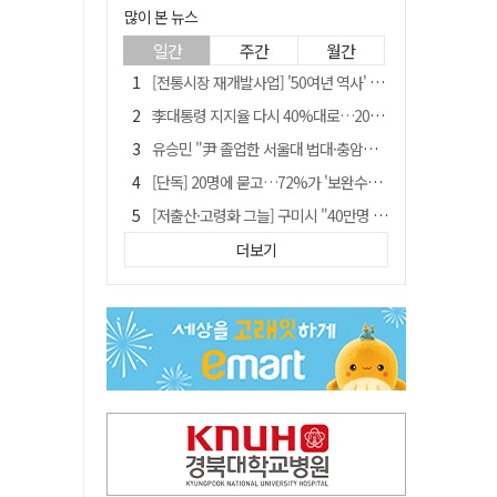
많이 본 뉴스
일간
주간
월간
[전통시장 재개발사업] '50여년 역사' 수성시장 자리에 25층 주상복합 들어선다
李대통령 지지율 다시 40%대로…20대는 18.8%p 급락
유승민 "尹 졸업한 서울대 법대·충암고도 없애야"…李 육사 통합 직격
[단독] 20명에 묻고…72%가 '보완수사권 폐지'?
[저출산·고령화 그늘] 구미시 "40만명 사수" 고령군 "3만명대 회복"
[전통시장 재개발사업] 신천시장 재개발, 준공 후에도 소송전
더보기
李대통령 "육사 출신이 또 쿠데타 할 수도"…육사 총동창회 "정치적 보복"
안동-사가에, "50년 우정 넘어 미래 50년 함께 연다"
[인사]경상북도
"김용민, 흑백논리로 세상 보는 듯" 검찰 내부서 지탄