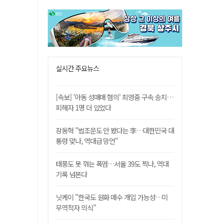
실시간 주요뉴스
[속보] '아동 성매매 혐의' 최영중 구속 송치…
피해자 1명 더 있었다
장동혁 "법조문도 안 봤다는 李…대한민국 대
통령 맞나, 역대급 망언"
태풍도 못 꺾는 폭염…서울 39도 찍나, 역대
기록 넘본다
닛케이 "한국도 원화 매수 개입 가능성…미
무역적자 의식"