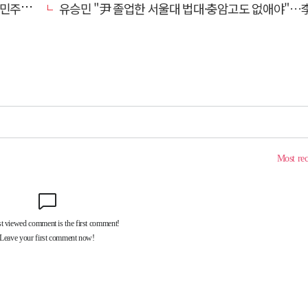
 맹공
유승민 "尹 졸업한 서울대 법대·충암고도 없애야"…李 육사 통합