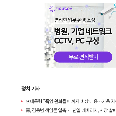
정치 기사
李대통령 "폭염 완화될 때까지 비상 대응…가용 자원 총
靑, 김용범 책임론 일축…"단일 레버리지, 시장 살피고 대책 챙