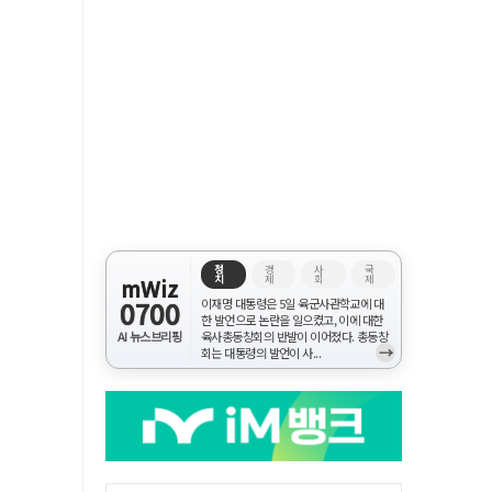
정
경
사
국
치
제
회
제
mWiz
0700
이재명 대통령은 5일 육군사관학교에 대
한 발언으로 논란을 일으켰고, 이에 대한
AI 뉴스브리핑
육사총동창회의 반발이 이어졌다. 총동창
→
회는 대통령의 발언이 사...