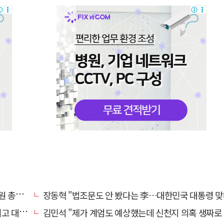
동원"
장동혁 "법조문도 안 봤다는 李…대한민국 대통령 맞나, 역대급 
길 때"
김민석 "제가 계엄도 예상했는데 신천지 의혹 생짜로 말했겠