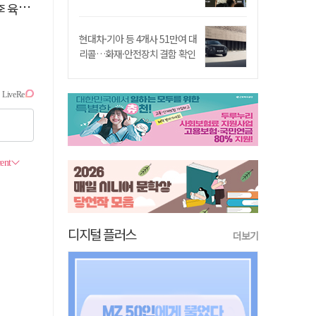
 직격
현대차·기아 등 4개사 51만여 대
리콜…화재·안전장치 결함 확인
디지털 플러스
더보기