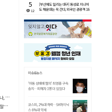
[부산에도 밀리는 대구] 동성로 지나쳐
도 해운대는 꼭 간다, 외국인 관광객 16
12
배 차이
이슈&뉴스
'아동 성매매 혐의' 최영중 구속
송치…피해자 1명 더 있었다
망언"
코스피, 2%대 하락…SK하이닉
나"
스 6%대 약세