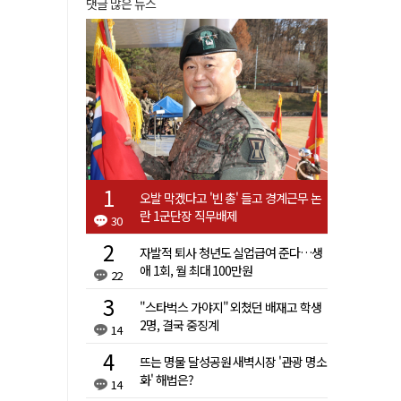
댓글 많은 뉴스
오발 막겠다고 '빈 총' 들고 경계근무 논
란 1군단장 직무배제
30
자발적 퇴사 청년도 실업급여 준다…생
애 1회, 월 최대 100만원
22
"스타벅스 가야지" 외쳤던 배재고 학생
2명, 결국 중징계
14
뜨는 명물 달성공원 새벽시장 '관광 명소
화' 해법은?
14