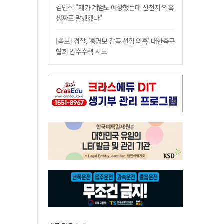
김민석 "제가 계엄도 예상했는데 신천지 의혹
생짜로 말했겠나"
[속보] 경찰, '홍명보 감독 선임 의혹' 대한축구
협회 압수수색 시도