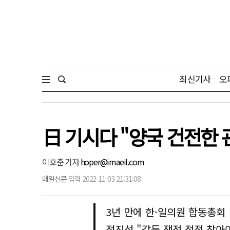
최신기사
오
日 기시다 "양국 건전한 
이호준 기자
hoper@imaeil.com
매일신문
입력 2022-11-03 21:31:08
3년 만에 한·일의원 합동총회
정진석 "갈등 쟁점 접점 찾아