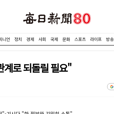
피니언
정치
경제
사회
국제
문화
스포츠
라이프
방송
관계로 되돌릴 필요"
야"-기시다 "한 정부와 긴밀히 소통"