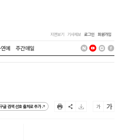
지면보기
기사제보
로그인
회원가입
·연예
주간매일
가
가
구글 검색 선호 출처로 추가