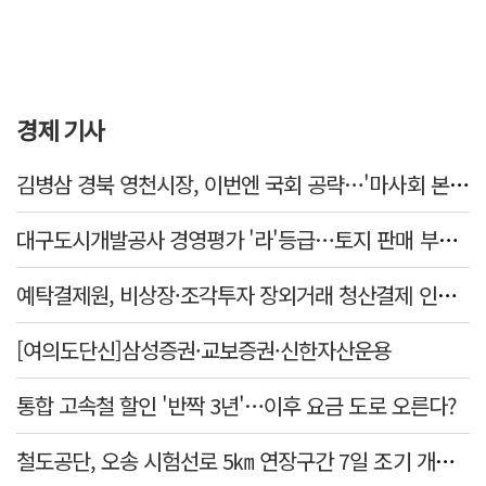
경제 기사
김병삼 경북 영천시장, 이번엔 국회 공략…'마사회 본사 이전·광역교통망 확충' 요청
대구도시개발공사 경영평가 '라'등급…토지 판매 부진에 1년 만에 두 단계 '뚝'
예탁결제원, 비상장·조각투자 장외거래 청산결제 인프라 구축 착수…연내 가동
[여의도단신]삼성증권·교보증권·신한자산운용
통합 고속철 할인 '반짝 3년'…이후 요금 도로 오른다?
철도공단, 오송 시험선로 5㎞ 연장구간 7일 조기 개통…LA 메트로 사업 지원