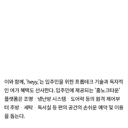
이와 함께, 'heyy,'는 입주민을 위한 프롭테크 기술과 독자적
인 여가 혜택도 선사한다. 입주민에 제공되는 '홈노크타운'
플랫폼은 조명ᆞ냉난방 시스템ᆞ도어락 등의 원격 제어부
터 주방ᆞ세탁ᆞ독서실 등 편의 공간의 손쉬운 예약 및 이용
을 돕는다.