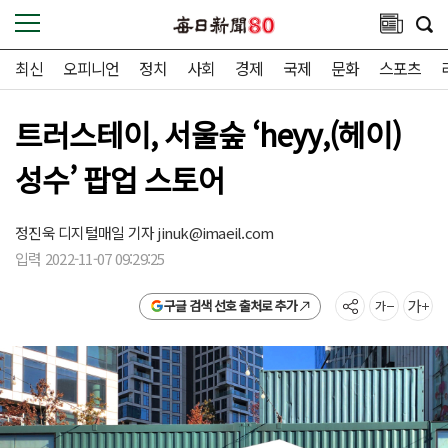
최신
오피니언
정치
사회
경제
국제
문화
스포츠
트러스테이, 서울숲 ‘heyy,(헤이)
성수’ 팝업 스토어
정진욱 디지털매일 기자
jinuk@imaeil.com
입력 2022-11-07 09:29:25
구글 검색 선호 출처로 추가