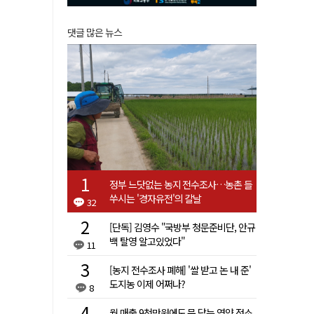
댓글 많은 뉴스
정부 느닷없는 농지 전수조사…농촌 들
쑤시는 '경자유전'의 칼날
32
[단독] 김영수 "국방부 청문준비단, 안규
백 탈영 알고있었다"
11
[농지 전수조사 폐해] '쌀 받고 논 내 준'
도지농 이제 어쩌나?
8
월 매출 9천만원에도 문 닫는 영양 젖소