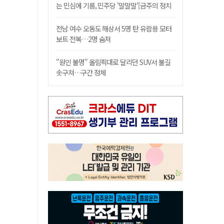
는 민심에 기름, 민주당 '말말말'[금주의 정치
舌전]
전남 여수 오동도 해상서 5명 탄 유람용 모터
보트 전복…2명 숨져
"원인 불명" 올림픽대로 달리던 SUV서 불길
솟구쳐…구간 정체