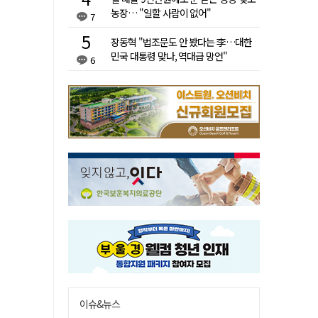
농장… "일할 사람이 없어"
7
장동혁 "법조문도 안 봤다는 李…대한
민국 대통령 맞나, 역대급 망언"
6
이슈&뉴스