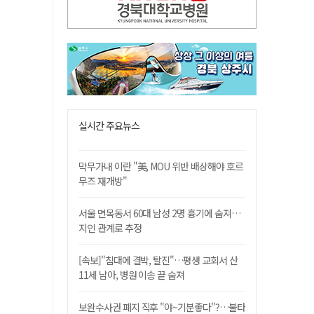
실시간 주요뉴스
막무가내 이란 "美, MOU 위반 배상해야 호르
무즈 재개방"
서울 면목동서 60대 남성 2명 흉기에 숨져…
지인 관계로 추정
[속보]"침대에 결박, 탈진"…평생 교회서 산
11세 남아, 병원 이송 끝 숨져
보완수사권 폐지 직후 "야~기분좋다"?…불타