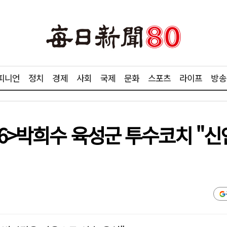
피니언
정치
경제
사회
국제
문화
스포츠
라이프
방송
<6>박희수 육성군 투수코치 "신