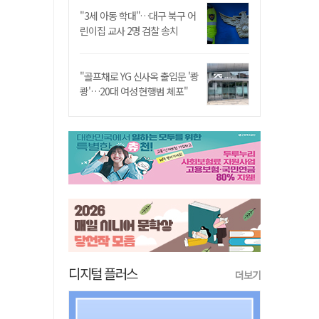
"3세 아동 학대"…대구 북구 어
린이집 교사 2명 검찰 송치
"골프채로 YG 신사옥 출입문 '쾅
쾅'…20대 여성 현행범 체포"
디지털 플러스
더보기