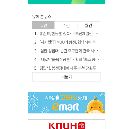
많이 본 뉴스
일간
주간
월간
홍준표, 한동훈 맹폭…"조선제일껌, 권력에 살고 권력에 죽었다"
[시사뒷담] MOU의 함정, 협약식이 투자 확정은 아니긴 해
'심판 성접대' 논란 축구협회 결국 사과…"깊이 반성, 쇄신하겠다"
"내로남불·탁상공론"…황희 '버스 청년주택' 제안에 與 내부서도 쓴소리
김민석, 與전당대회 제주·인천 당원투표서 승리…누적 득표는 '초박빙'
"경로당 통장에 비밀번호가 적혀 있다"…전국 돌며 경로당 13곳 턴 30대 구속
더보기
예안향교 대성전, '국가지정 보물로 지정'
휠체어 환자 발로 밀어 숨지게 한 70대 간병인…2심도 집행유예
"침대에 결박, 탈진"…평생 교회서 산 11세 남아, 병원 이송 끝 숨져
[금주의 이슈] 하늘의 외계인, 바다의 귀향자…영화 '호프'와 '오디세이'