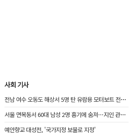
사회 기사
전남 여수 오동도 해상서 5명 탄 유람용 모터보트 전복…2명 숨져
서울 면목동서 60대 남성 2명 흉기에 숨져…지인 관계로 추정
예안향교 대성전, '국가지정 보물로 지정'