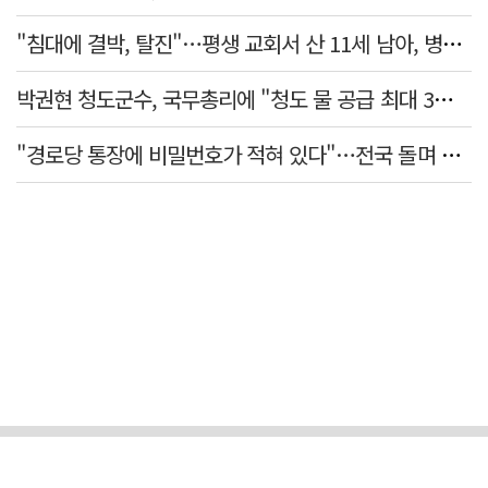
"침대에 결박, 탈진"…평생 교회서 산 11세 남아, 병원 이송 끝 숨져
박권현 청도군수, 국무총리에 "청도 물 공급 최대 3만t 늘려달라"
"경로당 통장에 비밀번호가 적혀 있다"…전국 돌며 경로당 13곳 턴 30대 구속