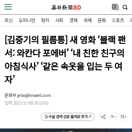
최신
오피니언
정치
사회
경제
국제
문화
스포츠
[김중기의 필름통] 새 영화 ‘블랙 팬
서: 와칸다 포에버’ ‘내 친한 친구의
아침식사’ ‘같은 속옷을 입는 두 여
자’
문화부
jebo@imaeil.com
입력 2022-11-09 10:15:02
구글 검색 선호 출처로 추가