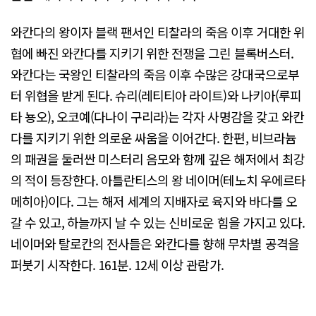
와칸다의 왕이자 블랙 팬서인 티찰라의 죽음 이후 거대한 위
협에 빠진 와칸다를 지키기 위한 전쟁을 그린 블록버스터.
와칸다는 국왕인 티찰라의 죽음 이후 수많은 강대국으로부
터 위협을 받게 된다. 슈리(레티티아 라이트)와 나키아(루피
타 뇽오), 오코예(다나이 구리라)는 각자 사명감을 갖고 와칸
다를 지키기 위한 의로운 싸움을 이어간다. 한편, 비브라늄
의 패권을 둘러싼 미스터리 음모와 함께 깊은 해저에서 최강
의 적이 등장한다. 아틀란티스의 왕 네이머(테노치 우에르타
메히아)이다. 그는 해저 세계의 지배자로 육지와 바다를 오
갈 수 있고, 하늘까지 날 수 있는 신비로운 힘을 가지고 있다.
네이머와 탈로칸의 전사들은 와칸다를 향해 무차별 공격을
퍼붓기 시작한다. 161분. 12세 이상 관람가.