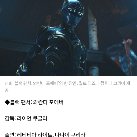
영화 '블랙 팬서: 와칸다 포에버'의 한 장면. 월트 디즈니 컴퍼니 코리아 제
공
◆블랙 팬서: 와칸다 포에버
감독: 라이언 쿠글러
출연: 레티티아 라이트, 다나이 구리라