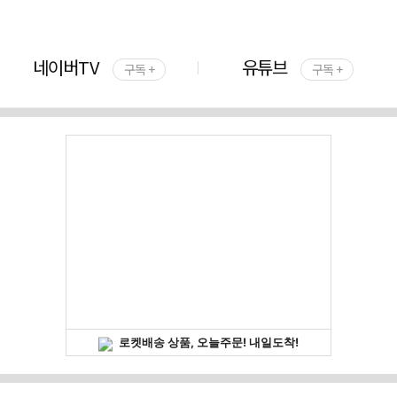
네이버TV
유튜브
구독 +
구독 +