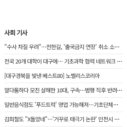
사회 기사
"수사 차질 우려"…전한길, '출국금지 연장' 취소 소송 패소
전국 20개 대학이 대구에… 기초과학 협력 네트워크 출범하다
[대구경북을 빛낸 베스트80] 노벨리스코리아
말다툼하다 모친 살해한 10대, 구속…범행 직후 반려견도 죽여
일반음식점도 '푸드트럭' 영업 가능해져…기초단체별 조례 개정 움직임
김희철도 "X돌았네"…'거꾸로 태극기 논란' 인천시 현수막, 이틀 만에 철거