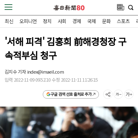
최신
오피니언
정치
사회
경제
국제
문화
스포츠
'서해 피격' 김홍희 前해경청장 구
속적부심 청구
김지수 기자
index@imaeil.com
입력 2022-11-09 09:52:10 수정 2022-11-11 11:26:15
구글 검색 선호 출처로 추가