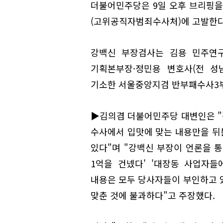
더불어민주당은 9일 오후 브리핑을
(고위공직자범죄수사처)에 고발한다
강백신 부장검사는 김용 민주연
기획본부장·정민용 변호사(전 성
기소한 서울중앙지검 반부패수사3부
▶김의겸 더불어민주당 대변인은 "
수사에서 입맛에 맞는 내용만을 뒤
있다"며 "강백신 부장이 언론을 통해
1억을 건넸다' '대장동 사업자들
내용은 모두 당사자들이 부인하고 
맞춘 것에 불과하다"고 주장했다.