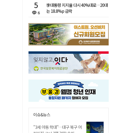
李대통령 지지율 다시 40%대로…20대
는 18.8%p 급락
6
이슈&뉴스
"3세 아동 학대"…대구 북구 어