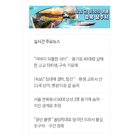
실시간 주요뉴스
"아버지 외출한 사이"…흉기로 40대母 살해
한 고교 자퇴생, 구속 기로에
[속보]"침대에 결박, 탈진"…평생 교회서 산
11세 남아, 병원 이송 끝 숨져
서울 면목동서 60대 남성 2명 흉기에 숨져…
지인 관계로 추정
"원인 불명" 올림픽대로 달리던 SUV서 불길
솟구쳐…구간 정체