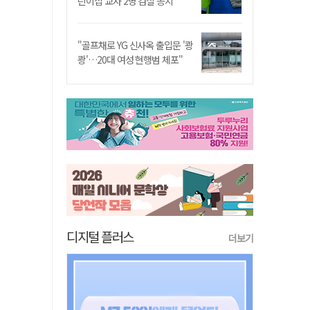
린이집 교사 2명 검찰 송치
"골프채로 YG 신사옥 출입문 '쾅
쾅'…20대 여성 현행범 체포"
디지털 플러스
더보기