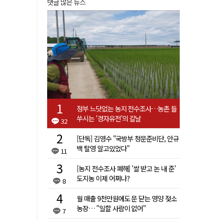
댓글 많은 뉴스
정부 느닷없는 농지 전수조사…농촌 들
쑤시는 '경자유전'의 칼날
32
[단독] 김영수 "국방부 청문준비단, 안규
백 탈영 알고있었다"
11
[농지 전수조사 폐해] '쌀 받고 논 내 준'
도지농 이제 어쩌나?
8
월 매출 9천만원에도 문 닫는 영양 젖소
농장… "일할 사람이 없어"
7