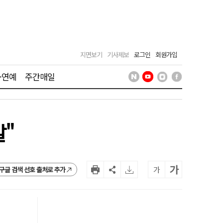
지면보기
기사제보
로그인
회원가입
·연예
주간매일
발"
가
가
구글 검색 선호 출처로 추가