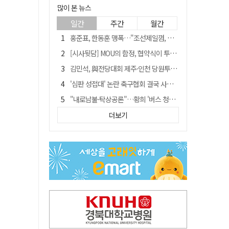
많이 본 뉴스
일간
주간
월간
홍준표, 한동훈 맹폭…"조선제일껌, 권력에 살고 권력에 죽었다"
[시사뒷담] MOU의 함정, 협약식이 투자 확정은 아니긴 해
김민석, 與전당대회 제주·인천 당원투표서 승리…누적 득표는 '초박빙'
'심판 성접대' 논란 축구협회 결국 사과…"깊이 반성, 쇄신하겠다"
"내로남불·탁상공론"…황희 '버스 청년주택' 제안에 與 내부서도 쓴소리
"경로당 통장에 비밀번호가 적혀 있다"…전국 돌며 경로당 13곳 턴 30대 구속
더보기
"침대에 결박, 탈진"…평생 교회서 산 11세 남아, 병원 이송 끝 숨져
예안향교 대성전, '국가지정 보물로 지정'
휠체어 환자 발로 밀어 숨지게 한 70대 간병인…2심도 집행유예
박권현 청도군수, 국무총리에 "청도 물 공급 최대 3만t 늘려달라"