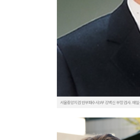
서울중앙지검 반부패수사3부 강백신 부장검사. 매일