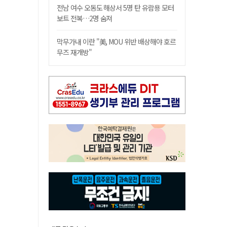
전남 여수 오동도 해상서 5명 탄 유람용 모터
보트 전복…2명 숨져
막무가내 이란 "美, MOU 위반 배상해야 호르
무즈 재개방"