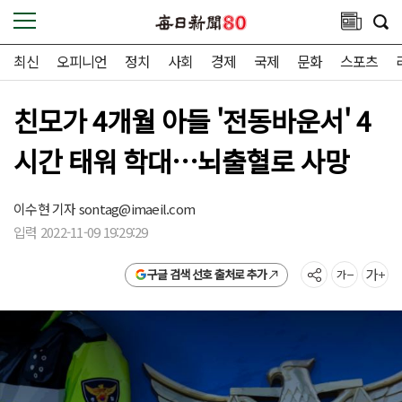
최신
오피니언
정치
사회
경제
국제
문화
스포츠
친모가 4개월 아들 '전동바운서' 4
시간 태워 학대…뇌출혈로 사망
이수현 기자
sontag@imaeil.com
입력 2022-11-09 19:29:29
구글 검색 선호 출처로 추가