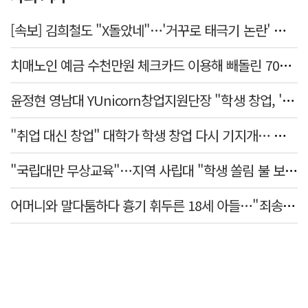
[속보] 김희철도 "X돌았네"…'거꾸로 태극기 논란' 인천시 현수막, 이틀 만에 철거
치매노인 예금 수천만원 체크카드 이용해 빼돌린 70대 간병인, 집행유예
윤정현 영남대 YUnicorn창업지원단장 "학생 창업, '팀 빌딩'이 제일 중요"
"취업 대신 창업" 대학가 학생 창업 다시 기지개… 창업자·기업·매출 동반 성장
"국립대만 무상교육"…지역 사립대 "학생 쏠림 불 보듯"
어머니와 말다툼하다 흉기 휘두른 18세 아들…"죄송하지 않나" 묻자 침묵