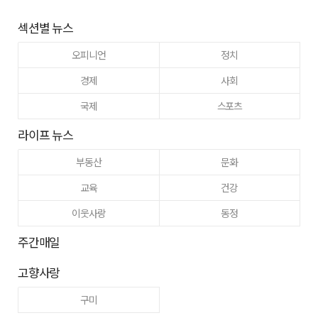
섹션별 뉴스
오피니언
정치
경제
사회
국제
스포츠
라이프 뉴스
부동산
문화
교육
건강
이웃사랑
동정
주간매일
고향사랑
구미