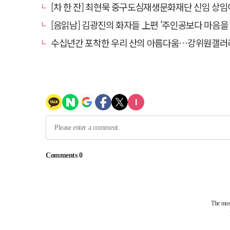
[차 한 잔] 최현묵 중구도심재생문화재단 신임 상임이사 "서문시장·경상감영 등 지역 자원 활용…문화
[음읽남] 김광진의 화자들 上편 '주인공보다 마음을 
수십년간 포착한 우리 산의 아름다움…강위원갤러리 '팔공·지리展