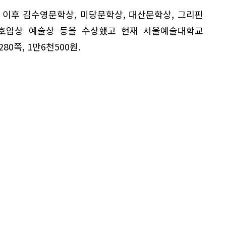
 이후 김수영문학상, 미당문학상, 대산문학상, 그리핀
성호암상 예술상 등을 수상했고 현재 서울예술대학교
0쪽, 1만6천500원.