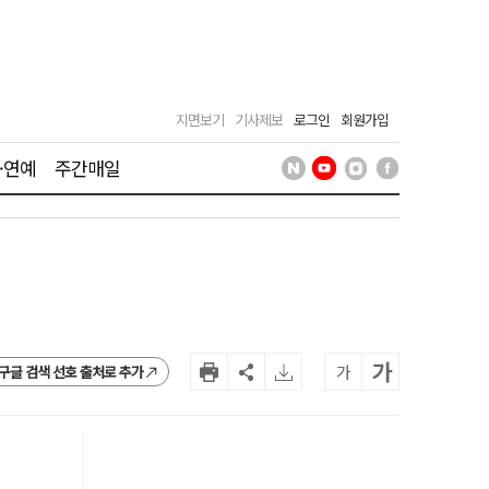
지면보기
기사제보
로그인
회원가입
·연예
주간매일
가
가
구글 검색 선호 출처로 추가