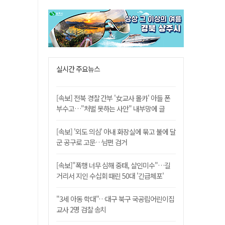
실시간 주요뉴스
[속보] 전북 경찰 간부 '女교사 몰카' 아들 폰
부수고…"처벌 못하는 사안" 내부망에 글
[속보] '외도 의심' 아내 화장실에 묶고 불에 달
군 공구로 고문…남편 검거
[속보]"폭행 너무 심해 중태, 살인미수"…길
거리서 지인 수십회 때린 50대 '긴급체포'
"3세 아동 학대"…대구 북구 국공립어린이집
교사 2명 검찰 송치