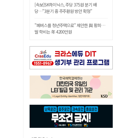
[속보]SK하이닉스, 주당 375원 분기 배
당…"3분기 중 주주환원 방안 확정"
"폐버스를 청년주택으로" 제안한 與 황희…
딸 학비는 年 4200만원