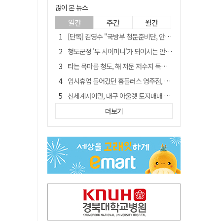
많이 본 뉴스
일간
주간
월간
[단독] 김영수 "국방부 청문준비단, 안규백 탈영 알고있었다"
청도군정 '두 시어머니'가 되어서는 안된다
타는 목마름 청도, 해 저문 저수지 둑에 군수가 서 있었다
임시휴업 들어갔던 홈플러스 영주점, 7일 영업 재개…지하 1층만 운영
신세계사이먼, 대구 아울렛 토지매매 계약 체결… 사업 본궤도
SK하이닉스, 주당 375원 분기 배당 공시…"3분기 중 주주환원 방안 확정"
더보기
"상법개정해도 주주가 '봉'"…하이닉스 솔리다임 상장설에 술렁[개미와글와글]
이의준 전 경북도 새마을봉사과장, 제28대 울릉군 부군수 취임
外人 한 달 새 8000억 담았는데…LG이노텍 목표주가는 왜 엇갈릴까
정청래, 靑 겨냥... "신천지·레버리지·호남 반도체 겁박 사과하라"