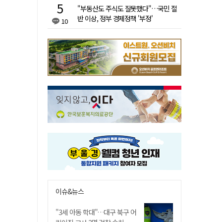
"부동산도 주식도 잘못했다"…국민 절
반 이상, 정부 경제정책 '부정'
10
이슈&뉴스
"3세 아동 학대"…대구 북구 어