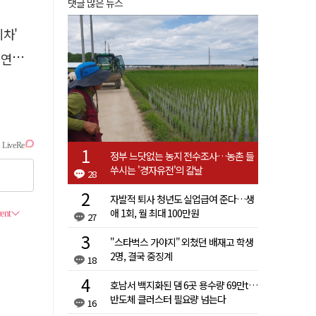
댓글 많은 뉴스
차'
에'
정부 느닷없는 농지 전수조사…농촌 들
쑤시는 '경자유전'의 칼날
28
자발적 퇴사 청년도 실업급여 준다…생
애 1회, 월 최대 100만원
27
"스타벅스 가야지" 외쳤던 배재고 학생
2명, 결국 중징계
18
호남서 백지화된 댐 6곳 용수량 69만t…
반도체 클러스터 필요량 넘는다
16