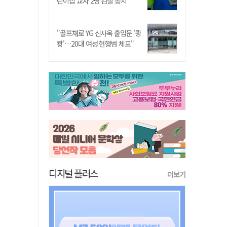
린이집 교사 2명 검찰 송치
"골프채로 YG 신사옥 출입문 '쾅
쾅'…20대 여성 현행범 체포"
디지털 플러스
더보기